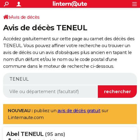
ACTUALITÉS
Connexion
S'inscrire
Avis de décès
Rechercher
Société
Education
Villes
Politique
Faits Divers
Monde
+
SPORT
Avis de décès TENEUL
Football
Cyclisme
Forum
Coupe du monde 2026
Tennis
Rugby
CULTURE
Accédez gratuitement sur cette page au carnet des décès des
TNT
Cinéma
Musique
Programme TV
Streaming
Sorties cinéma
+
TENEUL. Vous pouvez affiner votre recherche ou trouver un
FINANCE
avis de décès ou un avis d'obsèques plus ancien en tapant le
Impôts
Immobilier
Banque
Crédit
Retraite
Epargne
Risques naturels par ville
Assurance
AUTO
nom d'un défunt et/ou le nom ou le code postal d'une
commune dans le moteur de recherche ci-dessous.
Réserver un essai
Berlines
Forum auto
Essais
Citadines
SUV
+
HIGH-TECH
Meilleur smartphone
Ordinateurs
Guide high-tech
Mobiles
Internet
Jeux vidéo
+
BRICOLAGE
Aménagement intérieur
Cuisine
Jardinage
+
Forum
Extérieur
Salle de bains
Rangement
WEEK-END
Escapades
Expositions
Week-end nature
Guides de France
Patrimoine
Musées
+
LIFESTYLE
NOUVEAU :
publiez un
avis de décès gratuit
sur
Linternaute.com
Bien-être
Mode
+
Art de vivre
Loisirs
Modes de vie
SANTE
Abel TENEUL
Guide de la santé
Médicaments
+
Alimentation
Maladies
Sommeil
(95 ans)
VOYAGE