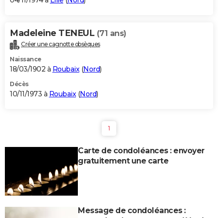
04/11/1974 à
Lille
(
Nord
)
Madeleine TENEUL
(71 ans)
Créer une cagnotte obsèques
Naissance
18/03/1902 à
Roubaix
(
Nord
)
Décès
10/11/1973 à
Roubaix
(
Nord
)
1
Carte de condoléances : envoyer
gratuitement une carte
Message de condoléances :