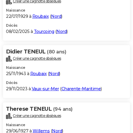
Créer une cagnotte obsèques
City break
Voyage de noces
Climat
Destinations
Voyage nature
Forum
+
PHOTO
Naissance
22/07/1929 à
Roubaix
(
Nord
)
GUIDES D'ACHAT
Décès
08/02/2025 à
Tourcoing
(
Nord
)
BONS PLANS
CARTE DE VOEUX
Didier TENEUL
(80 ans)
Carte Bonne année
Carte Pâques
Carte de Noël
Carte Saint-Valentin
Carte d'anniversaire
DICTIONNAIRE
Créer une cagnotte obsèques
Biographies
Expressions
Dictionnaire
Citations
Proverbes
PROGRAMME TV
Naissance
25/11/1943 à
Roubaix
(
Nord
)
COPAINS D'AVANT
Décès
29/11/2023 à
Vaux-sur-Mer
(
Charente-Maritime
)
Se connecter
Collèges
Universités
Service militaire
S'inscrire
Lycées
Primaires
Entreprises
Avis de recherche
AVIS DE DÉCÈS
FORUM
Therese TENEUL
(94 ans)
Lifestyle
Sport
Television
Cinema
Bricolage
Culture
Auto
Voyage
Créer une cagnotte obsèques
Naissance
29/06/1927 à
Willems
(
Nord
)