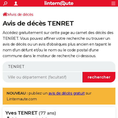
ACTUALITÉS
Connexion
S'inscrire
Avis de décès
Rechercher
Société
Education
Villes
Politique
Faits Divers
Monde
+
SPORT
Avis de décès TENRET
Football
Cyclisme
Forum
Coupe du monde 2026
Tennis
Rugby
CULTURE
Accédez gratuitement sur cette page au carnet des décès des
TNT
Cinéma
Musique
Programme TV
Streaming
Sorties cinéma
+
TENRET. Vous pouvez affiner votre recherche ou trouver un
FINANCE
avis de décès ou un avis d'obsèques plus ancien en tapant le
Impôts
Immobilier
Banque
Crédit
Retraite
Epargne
Risques naturels par ville
Assurance
AUTO
nom d'un défunt et/ou le nom ou le code postal d'une
commune dans le moteur de recherche ci-dessous.
Réserver un essai
Berlines
Forum auto
Essais
Citadines
SUV
+
HIGH-TECH
Meilleur smartphone
Ordinateurs
Guide high-tech
Mobiles
Internet
Jeux vidéo
+
BRICOLAGE
Aménagement intérieur
Cuisine
Jardinage
+
Forum
Extérieur
Salle de bains
Rangement
WEEK-END
Escapades
Expositions
Week-end nature
Guides de France
Patrimoine
Musées
+
LIFESTYLE
NOUVEAU :
publiez un
avis de décès gratuit
sur
Linternaute.com
Bien-être
Mode
+
Art de vivre
Loisirs
Modes de vie
SANTE
Yves TENRET
Guide de la santé
Médicaments
+
Alimentation
Maladies
Sommeil
(77 ans)
VOYAGE