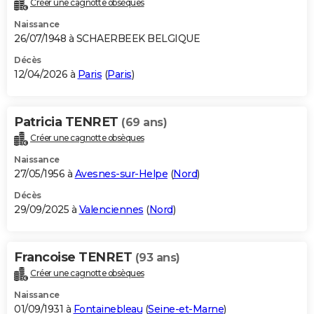
Créer une cagnotte obsèques
City break
Voyage de noces
Climat
Destinations
Voyage nature
Forum
+
PHOTO
Naissance
26/07/1948 à SCHAERBEEK BELGIQUE
GUIDES D'ACHAT
Décès
12/04/2026 à
Paris
(
Paris
)
BONS PLANS
CARTE DE VOEUX
Patricia TENRET
(69 ans)
Carte Bonne année
Carte Pâques
Carte de Noël
Carte Saint-Valentin
Carte d'anniversaire
DICTIONNAIRE
Créer une cagnotte obsèques
Biographies
Expressions
Dictionnaire
Citations
Proverbes
PROGRAMME TV
Naissance
27/05/1956 à
Avesnes-sur-Helpe
(
Nord
)
COPAINS D'AVANT
Décès
29/09/2025 à
Valenciennes
(
Nord
)
Se connecter
Collèges
Universités
Service militaire
S'inscrire
Lycées
Primaires
Entreprises
Avis de recherche
AVIS DE DÉCÈS
FORUM
Francoise TENRET
(93 ans)
Lifestyle
Sport
Television
Cinema
Bricolage
Culture
Auto
Voyage
Créer une cagnotte obsèques
Naissance
01/09/1931 à
Fontainebleau
(
Seine-et-Marne
)