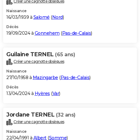
Créer une cagnotte obsèques
City break
Voyage de noces
Climat
Destinations
Voyage nature
Forum
+
PHOTO
Naissance
16/03/1939 à
Salomé
(
Nord
)
GUIDES D'ACHAT
Décès
19/09/2024 à
Gonnehem
(
Pas-de-Calais
)
BONS PLANS
CARTE DE VOEUX
Guilaine TERNEL
(65 ans)
Carte Bonne année
Carte Pâques
Carte de Noël
Carte Saint-Valentin
Carte d'anniversaire
DICTIONNAIRE
Créer une cagnotte obsèques
Biographies
Expressions
Dictionnaire
Citations
Proverbes
PROGRAMME TV
Naissance
27/10/1958 à
Mazingarbe
(
Pas-de-Calais
)
COPAINS D'AVANT
Décès
13/04/2024 à
Hyères
(
Var
)
Se connecter
Collèges
Universités
Service militaire
S'inscrire
Lycées
Primaires
Entreprises
Avis de recherche
AVIS DE DÉCÈS
FORUM
Jordane TERNEL
(32 ans)
Lifestyle
Sport
Television
Cinema
Bricolage
Culture
Auto
Voyage
Créer une cagnotte obsèques
Naissance
22/04/1991 à
Albert
(
Somme
)