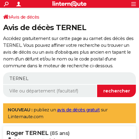
ACTUALITÉS
Connexion
S'inscrire
Avis de décès
Rechercher
Société
Education
Villes
Politique
Faits Divers
Monde
+
SPORT
Avis de décès TERNEL
Football
Cyclisme
Forum
Coupe du monde 2026
Tennis
Rugby
CULTURE
Accédez gratuitement sur cette page au carnet des décès des
TNT
Cinéma
Musique
Programme TV
Streaming
Sorties cinéma
+
TERNEL. Vous pouvez affiner votre recherche ou trouver un
FINANCE
avis de décès ou un avis d'obsèques plus ancien en tapant le
Impôts
Immobilier
Banque
Crédit
Retraite
Epargne
Risques naturels par ville
Assurance
AUTO
nom d'un défunt et/ou le nom ou le code postal d'une
commune dans le moteur de recherche ci-dessous.
Réserver un essai
Berlines
Forum auto
Essais
Citadines
SUV
+
HIGH-TECH
Meilleur smartphone
Ordinateurs
Guide high-tech
Mobiles
Internet
Jeux vidéo
+
BRICOLAGE
Aménagement intérieur
Cuisine
Jardinage
+
Forum
Extérieur
Salle de bains
Rangement
WEEK-END
Escapades
Expositions
Week-end nature
Guides de France
Patrimoine
Musées
+
LIFESTYLE
NOUVEAU :
publiez un
avis de décès gratuit
sur
Linternaute.com
Bien-être
Mode
+
Art de vivre
Loisirs
Modes de vie
SANTE
Roger TERNEL
Guide de la santé
Médicaments
+
Alimentation
Maladies
Sommeil
(85 ans)
VOYAGE