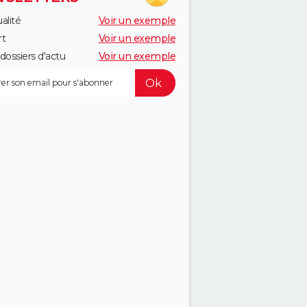
alité
Voir un exemple
rt
Voir un exemple
dossiers d'actu
Voir un exemple