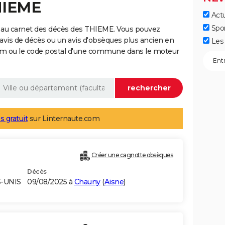
HIEME
Actu
Spo
 au carnet des décès des THIEME. Vous pouvez
 avis de décès ou un avis d'obsèques plus ancien en
Les 
nom ou le code postal d'une commune dans le moteur
s gratuit
sur Linternaute.com
Créer une cagnotte obsèques
Décès
S-UNIS
09/08/2025 à
Chauny
(
Aisne
)