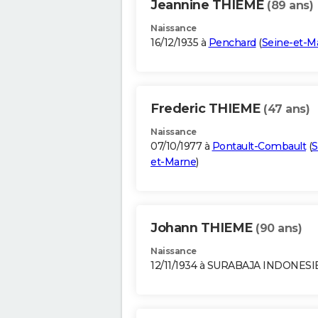
Jeannine THIEME
(89 ans)
Naissance
16/12/1935 à
Penchard
(
Seine-et-M
Frederic THIEME
(47 ans)
Naissance
07/10/1977 à
Pontault-Combault
(
S
et-Marne
)
Johann THIEME
(90 ans)
Naissance
12/11/1934 à SURABAJA INDONESI