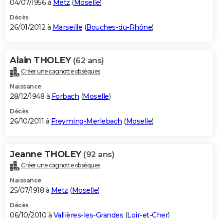
04/07/1956 à
Metz
(
Moselle
)
Décès
26/01/2012 à
Marseille
(
Bouches-du-Rhône
)
Alain THOLEY
(62 ans)
Créer une cagnotte obsèques
Naissance
28/12/1948 à
Forbach
(
Moselle
)
Décès
26/10/2011 à
Freyming-Merlebach
(
Moselle
)
Jeanne THOLEY
(92 ans)
Créer une cagnotte obsèques
Naissance
25/07/1918 à
Metz
(
Moselle
)
Décès
06/10/2010 à
Vallières-les-Grandes
(
Loir-et-Cher
)