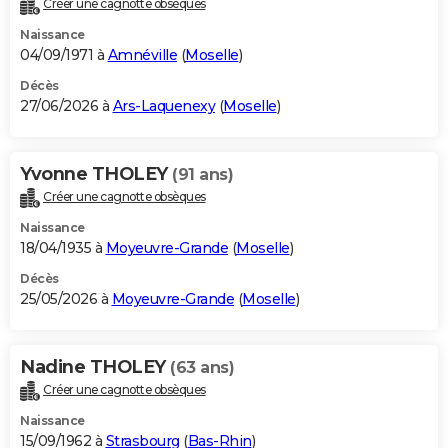
Créer une cagnotte obsèques
City break
Voyage de noces
Climat
Destinations
Voyage nature
Forum
+
PHOTO
Naissance
04/09/1971 à
Amnéville
(
Moselle
)
GUIDES D'ACHAT
Décès
27/06/2026 à
Ars-Laquenexy
(
Moselle
)
BONS PLANS
CARTE DE VOEUX
Yvonne THOLEY
(91 ans)
Carte Bonne année
Carte Pâques
Carte de Noël
Carte Saint-Valentin
Carte d'anniversaire
DICTIONNAIRE
Créer une cagnotte obsèques
Biographies
Expressions
Dictionnaire
Citations
Proverbes
PROGRAMME TV
Naissance
18/04/1935 à
Moyeuvre-Grande
(
Moselle
)
COPAINS D'AVANT
Décès
25/05/2026 à
Moyeuvre-Grande
(
Moselle
)
Se connecter
Collèges
Universités
Service militaire
S'inscrire
Lycées
Primaires
Entreprises
Avis de recherche
AVIS DE DÉCÈS
FORUM
Nadine THOLEY
(63 ans)
Lifestyle
Sport
Television
Cinema
Bricolage
Culture
Auto
Voyage
Créer une cagnotte obsèques
Naissance
15/09/1962 à
Strasbourg
(
Bas-Rhin
)