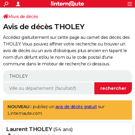
ACTUALITÉS
Connexion
S'inscrire
Avis de décès
Rechercher
Société
Education
Villes
Politique
Faits Divers
Monde
+
SPORT
Avis de décès THOLEY
Football
Cyclisme
Forum
Coupe du monde 2026
Tennis
Rugby
CULTURE
Accédez gratuitement sur cette page au carnet des décès des
TNT
Cinéma
Musique
Programme TV
Streaming
Sorties cinéma
+
THOLEY. Vous pouvez affiner votre recherche ou trouver un
FINANCE
avis de décès ou un avis d'obsèques plus ancien en tapant le
Impôts
Immobilier
Banque
Crédit
Retraite
Epargne
Risques naturels par ville
Assurance
AUTO
nom d'un défunt et/ou le nom ou le code postal d'une
commune dans le moteur de recherche ci-dessous.
Réserver un essai
Berlines
Forum auto
Essais
Citadines
SUV
+
HIGH-TECH
Meilleur smartphone
Ordinateurs
Guide high-tech
Mobiles
Internet
Jeux vidéo
+
BRICOLAGE
Aménagement intérieur
Cuisine
Jardinage
+
Forum
Extérieur
Salle de bains
Rangement
WEEK-END
Escapades
Expositions
Week-end nature
Guides de France
Patrimoine
Musées
+
LIFESTYLE
NOUVEAU :
publiez un
avis de décès gratuit
sur
Linternaute.com
Bien-être
Mode
+
Art de vivre
Loisirs
Modes de vie
SANTE
Laurent THOLEY
Guide de la santé
Médicaments
+
Alimentation
Maladies
Sommeil
(54 ans)
VOYAGE