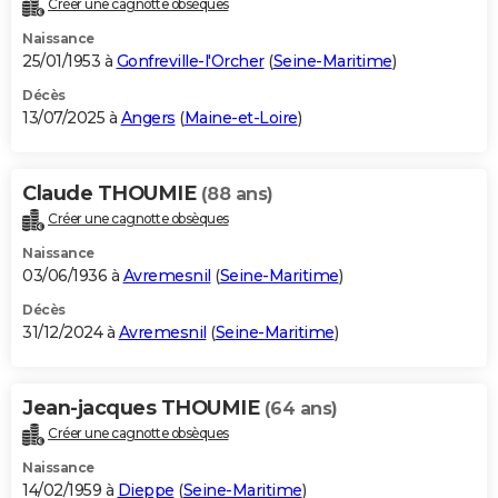
Créer une cagnotte obsèques
City break
Voyage de noces
Climat
Destinations
Voyage nature
Forum
+
PHOTO
Naissance
25/01/1953 à
Gonfreville-l'Orcher
(
Seine-Maritime
)
GUIDES D'ACHAT
Décès
13/07/2025 à
Angers
(
Maine-et-Loire
)
BONS PLANS
CARTE DE VOEUX
Claude THOUMIE
(88 ans)
Carte Bonne année
Carte Pâques
Carte de Noël
Carte Saint-Valentin
Carte d'anniversaire
DICTIONNAIRE
Créer une cagnotte obsèques
Biographies
Expressions
Dictionnaire
Citations
Proverbes
PROGRAMME TV
Naissance
03/06/1936 à
Avremesnil
(
Seine-Maritime
)
COPAINS D'AVANT
Décès
31/12/2024 à
Avremesnil
(
Seine-Maritime
)
Se connecter
Collèges
Universités
Service militaire
S'inscrire
Lycées
Primaires
Entreprises
Avis de recherche
AVIS DE DÉCÈS
FORUM
Jean-jacques THOUMIE
(64 ans)
Lifestyle
Sport
Television
Cinema
Bricolage
Culture
Auto
Voyage
Créer une cagnotte obsèques
Naissance
14/02/1959 à
Dieppe
(
Seine-Maritime
)