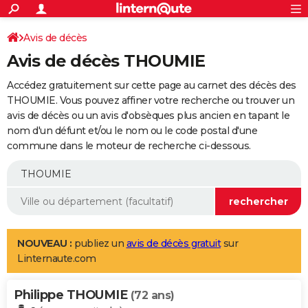
ACTUALITÉS
Connexion
S'inscrire
Avis de décès
Rechercher
Société
Education
Villes
Politique
Faits Divers
Monde
+
SPORT
Avis de décès THOUMIE
Football
Cyclisme
Forum
Coupe du monde 2026
Tennis
Rugby
CULTURE
Accédez gratuitement sur cette page au carnet des décès des
TNT
Cinéma
Musique
Programme TV
Streaming
Sorties cinéma
+
THOUMIE. Vous pouvez affiner votre recherche ou trouver un
FINANCE
avis de décès ou un avis d'obsèques plus ancien en tapant le
Impôts
Immobilier
Banque
Crédit
Retraite
Epargne
Risques naturels par ville
Assurance
AUTO
nom d'un défunt et/ou le nom ou le code postal d'une
commune dans le moteur de recherche ci-dessous.
Réserver un essai
Berlines
Forum auto
Essais
Citadines
SUV
+
HIGH-TECH
Meilleur smartphone
Ordinateurs
Guide high-tech
Mobiles
Internet
Jeux vidéo
+
BRICOLAGE
Aménagement intérieur
Cuisine
Jardinage
+
Forum
Extérieur
Salle de bains
Rangement
WEEK-END
Escapades
Expositions
Week-end nature
Guides de France
Patrimoine
Musées
+
LIFESTYLE
NOUVEAU :
publiez un
avis de décès gratuit
sur
Linternaute.com
Bien-être
Mode
+
Art de vivre
Loisirs
Modes de vie
SANTE
Philippe THOUMIE
Guide de la santé
Médicaments
+
Alimentation
Maladies
Sommeil
(72 ans)
VOYAGE