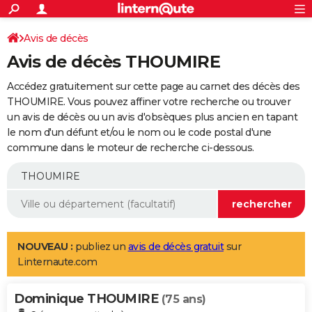
ACTUALITÉS
Connexion
S'inscrire
Avis de décès
Rechercher
Société
Education
Villes
Politique
Faits Divers
Monde
+
SPORT
Avis de décès THOUMIRE
Football
Cyclisme
Forum
Coupe du monde 2026
Tennis
Rugby
CULTURE
Accédez gratuitement sur cette page au carnet des décès des
TNT
Cinéma
Musique
Programme TV
Streaming
Sorties cinéma
+
THOUMIRE. Vous pouvez affiner votre recherche ou trouver
FINANCE
un avis de décès ou un avis d'obsèques plus ancien en tapant
Impôts
Immobilier
Banque
Crédit
Retraite
Epargne
Risques naturels par ville
Assurance
AUTO
le nom d'un défunt et/ou le nom ou le code postal d'une
commune dans le moteur de recherche ci-dessous.
Réserver un essai
Berlines
Forum auto
Essais
Citadines
SUV
+
HIGH-TECH
Meilleur smartphone
Ordinateurs
Guide high-tech
Mobiles
Internet
Jeux vidéo
+
BRICOLAGE
Aménagement intérieur
Cuisine
Jardinage
+
Forum
Extérieur
Salle de bains
Rangement
WEEK-END
Escapades
Expositions
Week-end nature
Guides de France
Patrimoine
Musées
+
LIFESTYLE
NOUVEAU :
publiez un
avis de décès gratuit
sur
Linternaute.com
Bien-être
Mode
+
Art de vivre
Loisirs
Modes de vie
SANTE
Dominique THOUMIRE
Guide de la santé
Médicaments
+
Alimentation
Maladies
Sommeil
(75 ans)
VOYAGE