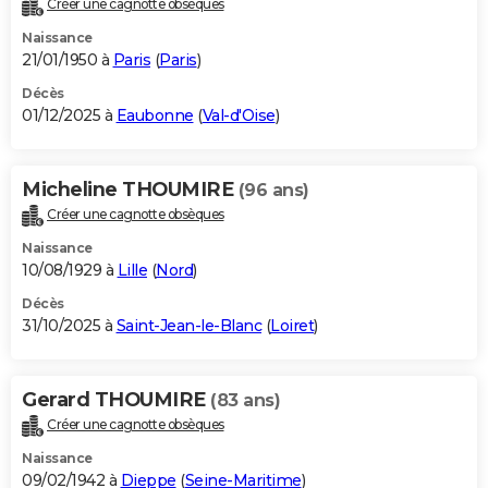
Créer une cagnotte obsèques
City break
Voyage de noces
Climat
Destinations
Voyage nature
Forum
+
PHOTO
Naissance
21/01/1950 à
Paris
(
Paris
)
GUIDES D'ACHAT
Décès
01/12/2025 à
Eaubonne
(
Val-d'Oise
)
BONS PLANS
CARTE DE VOEUX
Micheline THOUMIRE
(96 ans)
Carte Bonne année
Carte Pâques
Carte de Noël
Carte Saint-Valentin
Carte d'anniversaire
DICTIONNAIRE
Créer une cagnotte obsèques
Biographies
Expressions
Dictionnaire
Citations
Proverbes
PROGRAMME TV
Naissance
10/08/1929 à
Lille
(
Nord
)
COPAINS D'AVANT
Décès
31/10/2025 à
Saint-Jean-le-Blanc
(
Loiret
)
Se connecter
Collèges
Universités
Service militaire
S'inscrire
Lycées
Primaires
Entreprises
Avis de recherche
AVIS DE DÉCÈS
FORUM
Gerard THOUMIRE
(83 ans)
Lifestyle
Sport
Television
Cinema
Bricolage
Culture
Auto
Voyage
Créer une cagnotte obsèques
Naissance
09/02/1942 à
Dieppe
(
Seine-Maritime
)