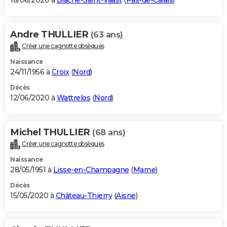
18/06/2020 à
Biache-Saint-Vaast
(
Pas-de-Calais
)
Andre THULLIER
(63 ans)
Créer une cagnotte obsèques
Naissance
24/11/1956 à
Croix
(
Nord
)
Décès
12/06/2020 à
Wattrelos
(
Nord
)
Michel THULLIER
(68 ans)
Créer une cagnotte obsèques
Naissance
28/05/1951 à
Lisse-en-Champagne
(
Marne
)
Décès
15/05/2020 à
Château-Thierry
(
Aisne
)