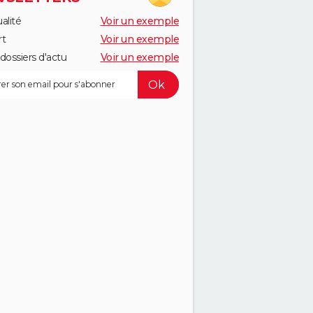
alité
Voir un exemple
rt
Voir un exemple
dossiers d'actu
Voir un exemple