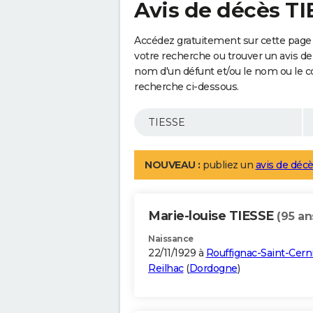
Avis de décès T
Accédez gratuitement sur cette page 
votre recherche ou trouver un avis de
nom d'un défunt et/ou le nom ou le 
recherche ci-dessous.
NOUVEAU :
publiez un
avis de décè
Marie-louise TIESSE
(95 an
Naissance
22/11/1929 à
Rouffignac-Saint-Cern
Reilhac
(
Dordogne
)