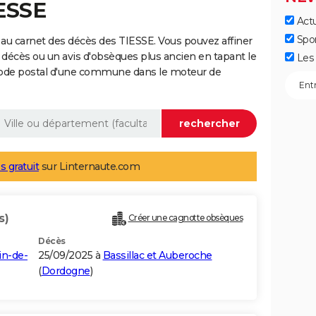
IESSE
Actu
Spo
au carnet des décès des TIESSE. Vous pouvez affiner
 décès ou un avis d'obsèques plus ancien en tapant le
Les 
code postal d'une commune dans le moteur de
s gratuit
sur Linternaute.com
s)
Créer une cagnotte obsèques
Décès
in-de-
25/09/2025 à
Bassillac et Auberoche
(
Dordogne
)