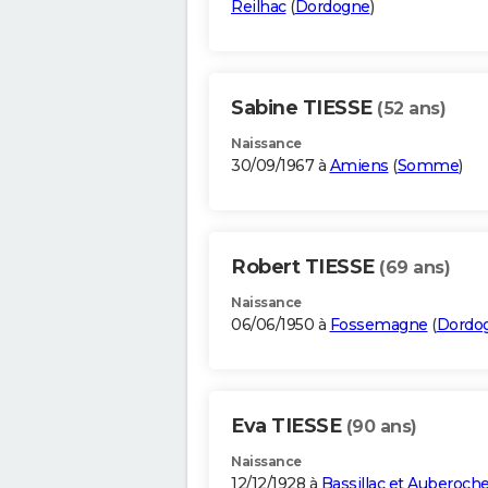
Reilhac
(
Dordogne
)
Sabine TIESSE
(52 ans)
Naissance
30/09/1967 à
Amiens
(
Somme
)
Robert TIESSE
(69 ans)
Naissance
06/06/1950 à
Fossemagne
(
Dordo
Eva TIESSE
(90 ans)
Naissance
12/12/1928 à
Bassillac et Auberoch