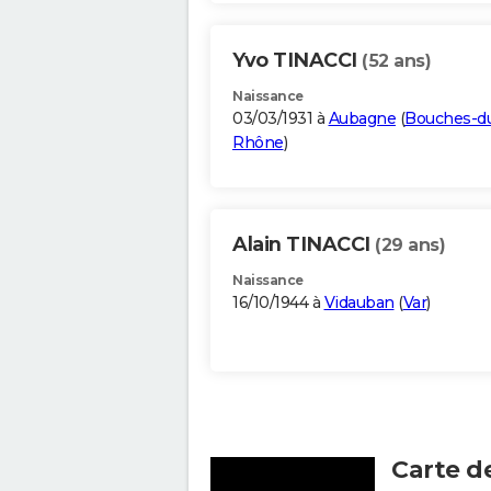
Yvo TINACCI
(52 ans)
Naissance
03/03/1931 à
Aubagne
(
Bouches-d
Rhône
)
Alain TINACCI
(29 ans)
Naissance
16/10/1944 à
Vidauban
(
Var
)
Carte d