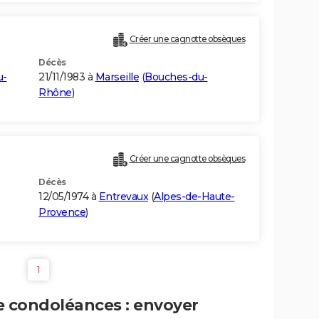
Créer une cagnotte obsèques
Décès
u-
21/11/1983 à
Marseille
(
Bouches-du-
Rhône
)
Créer une cagnotte obsèques
Décès
12/05/1974 à
Entrevaux
(
Alpes-de-Haute-
Provence
)
1
e condoléances : envoyer