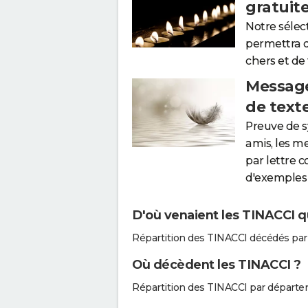
gratuit
Notre sélec
permettra 
chers et de
Message
de text
Preuve de 
amis, les m
par lettre 
d'exemples 
D'où venaient les TINACCI qu
Répartition des TINACCI décédés par
Où décèdent les TINACCI ?
Répartition des TINACCI par départe