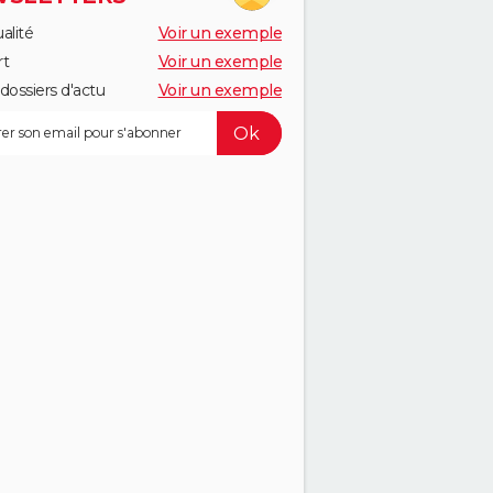
alité
Voir un exemple
rt
Voir un exemple
dossiers d'actu
Voir un exemple