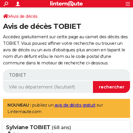
ACTUALITÉS
Connexion
S'inscrire
Avis de décès
Rechercher
Société
Education
Villes
Politique
Faits Divers
Monde
+
SPORT
Avis de décès TOBIET
Football
Cyclisme
Forum
Coupe du monde 2026
Tennis
Rugby
CULTURE
Accédez gratuitement sur cette page au carnet des décès des
TNT
Cinéma
Musique
Programme TV
Streaming
Sorties cinéma
+
TOBIET. Vous pouvez affiner votre recherche ou trouver un
FINANCE
avis de décès ou un avis d'obsèques plus ancien en tapant le
Impôts
Immobilier
Banque
Crédit
Retraite
Epargne
Risques naturels par ville
Assurance
AUTO
nom d'un défunt et/ou le nom ou le code postal d'une
commune dans le moteur de recherche ci-dessous.
Réserver un essai
Berlines
Forum auto
Essais
Citadines
SUV
+
HIGH-TECH
Meilleur smartphone
Ordinateurs
Guide high-tech
Mobiles
Internet
Jeux vidéo
+
BRICOLAGE
Aménagement intérieur
Cuisine
Jardinage
+
Forum
Extérieur
Salle de bains
Rangement
WEEK-END
Escapades
Expositions
Week-end nature
Guides de France
Patrimoine
Musées
+
LIFESTYLE
NOUVEAU :
publiez un
avis de décès gratuit
sur
Linternaute.com
Bien-être
Mode
+
Art de vivre
Loisirs
Modes de vie
SANTE
Sylviane TOBIET
Guide de la santé
Médicaments
+
Alimentation
Maladies
Sommeil
(68 ans)
VOYAGE