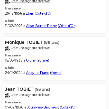
Créer une cagnotte obsèques
City break
Voyage de noces
Climat
Destinations
Voyage nature
Forum
+
PHOTO
Naissance
29/12/1956 à
Étais
(
Côte-d'Or
)
GUIDES D'ACHAT
Décès
11/02/2025 à
Alise-Sainte-Reine
(
Côte-d'Or
)
BONS PLANS
CARTE DE VOEUX
Monique TOBIET
(88 ans)
Carte Bonne année
Carte Pâques
Carte de Noël
Carte Saint-Valentin
Carte d'anniversaire
DICTIONNAIRE
Créer une cagnotte obsèques
Biographies
Expressions
Dictionnaire
Citations
Proverbes
PROGRAMME TV
Naissance
18/03/1936 à
Gigny
(
Yonne
)
COPAINS D'AVANT
Décès
24/11/2024 à
Ancy-le-Franc
(
Yonne
)
Se connecter
Collèges
Universités
Service militaire
S'inscrire
Lycées
Primaires
Entreprises
Avis de recherche
AVIS DE DÉCÈS
FORUM
Jean TOBIET
(93 ans)
Lifestyle
Sport
Television
Cinema
Bricolage
Culture
Auto
Voyage
Créer une cagnotte obsèques
Naissance
07/09/1930 à
Jours-lès-Baigneux
(
Côte-d'Or
)