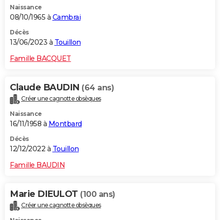
Naissance
City break
Voyage de noces
Climat
Destinations
Voyage nature
Forum
+
PHOTO
08/10/1965 à
Cambrai
GUIDES D'ACHAT
Décès
13/06/2023 à
Touillon
BONS PLANS
Famille BACQUET
CARTE DE VOEUX
Claude BAUDIN
(64 ans)
Carte Bonne année
Carte Pâques
Carte de Noël
Carte Saint-Valentin
Carte d'anniversaire
DICTIONNAIRE
Créer une cagnotte obsèques
Biographies
Expressions
Dictionnaire
Citations
Proverbes
PROGRAMME TV
Naissance
16/11/1958 à
Montbard
COPAINS D'AVANT
Décès
12/12/2022 à
Touillon
Se connecter
Collèges
Universités
Service militaire
S'inscrire
Lycées
Primaires
Entreprises
Avis de recherche
AVIS DE DÉCÈS
Famille BAUDIN
FORUM
Lifestyle
Sport
Television
Cinema
Bricolage
Culture
Auto
Voyage
Marie DIEULOT
(100 ans)
Créer une cagnotte obsèques