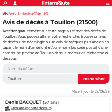
ACTUALITÉS
Connexion
S'inscrire
Avis de décès
Côte-d'Or
Rechercher
Société
Education
Villes
Politique
Faits Divers
Monde
+
SPORT
Avis de décès à Touillon (21500)
Football
Cyclisme
Forum
Coupe du monde 2026
Tennis
Rugby
CULTURE
Accédez gratuitement sur cette page au carnet des décès de
TNT
Cinéma
Musique
Programme TV
Streaming
Sorties cinéma
+
Touillon. Vous pouvez affiner votre recherche, trouver un avis
FINANCE
de décès, une nécrologie ou un avis d'obsèques plus ancien en
Impôts
Immobilier
Banque
Crédit
Retraite
Epargne
Risques naturels par ville
Assurance
AUTO
tapant le nom d'un défunt et/ou le nom (ou code postal) d'une
commune proche de Touillon dans le moteur de recherche ci-
Réserver un essai
Berlines
Forum auto
Essais
Citadines
SUV
+
HIGH-TECH
dessous.
Meilleur smartphone
Ordinateurs
Guide high-tech
Mobiles
Internet
Jeux vidéo
+
BRICOLAGE
Aménagement intérieur
Cuisine
Jardinage
+
Forum
Extérieur
Salle de bains
Rangement
WEEK-END
Escapades
Expositions
Week-end nature
Guides de France
Patrimoine
Musées
+
LIFESTYLE
Mise à jour le 25/06/26
Bien-être
Mode
+
Art de vivre
Loisirs
Modes de vie
SANTE
Denis BACQUET
(57 ans)
Guide de la santé
Médicaments
+
Alimentation
Maladies
Sommeil
VOYAGE
Créer une cagnotte obsèques