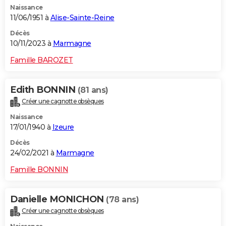
Naissance
City break
Voyage de noces
Climat
Destinations
Voyage nature
Forum
+
PHOTO
11/06/1951 à
Alise-Sainte-Reine
GUIDES D'ACHAT
Décès
10/11/2023 à
Marmagne
BONS PLANS
Famille BAROZET
CARTE DE VOEUX
Edith BONNIN
(81 ans)
Carte Bonne année
Carte Pâques
Carte de Noël
Carte Saint-Valentin
Carte d'anniversaire
DICTIONNAIRE
Créer une cagnotte obsèques
Biographies
Expressions
Dictionnaire
Citations
Proverbes
PROGRAMME TV
Naissance
17/01/1940 à
Izeure
COPAINS D'AVANT
Décès
24/02/2021 à
Marmagne
Se connecter
Collèges
Universités
Service militaire
S'inscrire
Lycées
Primaires
Entreprises
Avis de recherche
AVIS DE DÉCÈS
Famille BONNIN
FORUM
Lifestyle
Sport
Television
Cinema
Bricolage
Culture
Auto
Voyage
Danielle MONICHON
(78 ans)
Créer une cagnotte obsèques