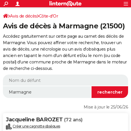
ACTUALITÉS
Connexion
S'inscrire
Avis de décès
Côte-d'Or
Rechercher
Société
Education
Villes
Politique
Faits Divers
Monde
+
SPORT
Avis de décès à Marmagne (21500)
Football
Cyclisme
Forum
Coupe du monde 2026
Tennis
Rugby
CULTURE
Accédez gratuitement sur cette page au carnet des décès de
TNT
Cinéma
Musique
Programme TV
Streaming
Sorties cinéma
+
Marmagne. Vous pouvez affiner votre recherche, trouver un
FINANCE
avis de décès, une nécrologie ou un avis d'obsèques plus
Impôts
Immobilier
Banque
Crédit
Retraite
Epargne
Risques naturels par ville
Assurance
AUTO
ancien en tapant le nom d'un défunt et/ou le nom (ou code
postal) d'une commune proche de Marmagne dans le moteur
Réserver un essai
Berlines
Forum auto
Essais
Citadines
SUV
+
HIGH-TECH
de recherche ci-dessous.
Meilleur smartphone
Ordinateurs
Guide high-tech
Mobiles
Internet
Jeux vidéo
+
BRICOLAGE
Aménagement intérieur
Cuisine
Jardinage
+
Forum
Extérieur
Salle de bains
Rangement
WEEK-END
Escapades
Expositions
Week-end nature
Guides de France
Patrimoine
Musées
+
LIFESTYLE
Mise à jour le 25/06/26
Bien-être
Mode
+
Art de vivre
Loisirs
Modes de vie
SANTE
Jacqueline BAROZET
(72 ans)
Guide de la santé
Médicaments
+
Alimentation
Maladies
Sommeil
VOYAGE
Créer une cagnotte obsèques