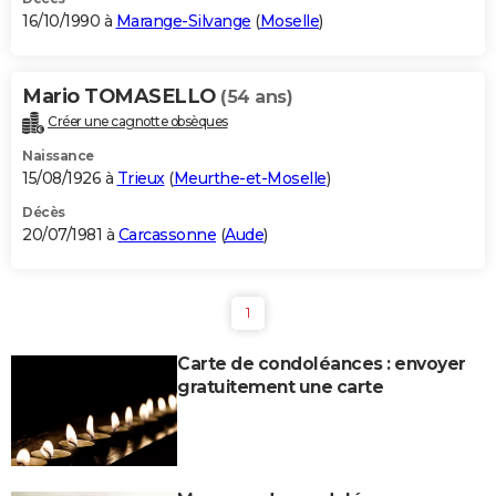
16/10/1990 à
Marange-Silvange
(
Moselle
)
Mario TOMASELLO
(54 ans)
Créer une cagnotte obsèques
Naissance
15/08/1926 à
Trieux
(
Meurthe-et-Moselle
)
Décès
20/07/1981 à
Carcassonne
(
Aude
)
1
Carte de condoléances : envoyer
gratuitement une carte