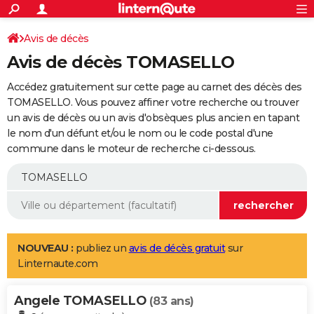
ACTUALITÉS
Connexion
S'inscrire
Avis de décès
Rechercher
Société
Education
Villes
Politique
Faits Divers
Monde
+
SPORT
Avis de décès TOMASELLO
Football
Cyclisme
Forum
Coupe du monde 2026
Tennis
Rugby
CULTURE
Accédez gratuitement sur cette page au carnet des décès des
TNT
Cinéma
Musique
Programme TV
Streaming
Sorties cinéma
+
TOMASELLO. Vous pouvez affiner votre recherche ou trouver
FINANCE
un avis de décès ou un avis d'obsèques plus ancien en tapant
Impôts
Immobilier
Banque
Crédit
Retraite
Epargne
Risques naturels par ville
Assurance
AUTO
le nom d'un défunt et/ou le nom ou le code postal d'une
commune dans le moteur de recherche ci-dessous.
Réserver un essai
Berlines
Forum auto
Essais
Citadines
SUV
+
HIGH-TECH
Meilleur smartphone
Ordinateurs
Guide high-tech
Mobiles
Internet
Jeux vidéo
+
BRICOLAGE
Aménagement intérieur
Cuisine
Jardinage
+
Forum
Extérieur
Salle de bains
Rangement
WEEK-END
Escapades
Expositions
Week-end nature
Guides de France
Patrimoine
Musées
+
LIFESTYLE
NOUVEAU :
publiez un
avis de décès gratuit
sur
Linternaute.com
Bien-être
Mode
+
Art de vivre
Loisirs
Modes de vie
SANTE
Angele TOMASELLO
Guide de la santé
Médicaments
+
Alimentation
Maladies
Sommeil
(83 ans)
VOYAGE