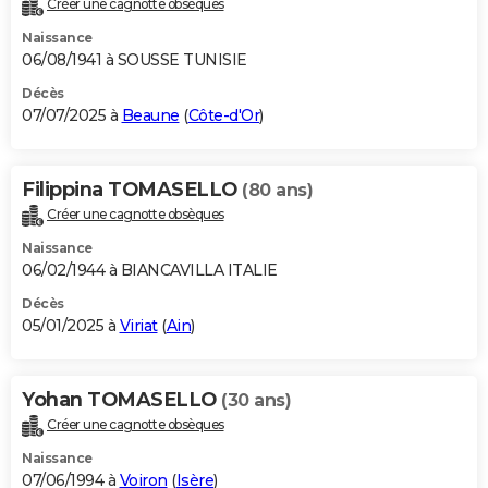
Créer une cagnotte obsèques
City break
Voyage de noces
Climat
Destinations
Voyage nature
Forum
+
PHOTO
Naissance
06/08/1941 à SOUSSE TUNISIE
GUIDES D'ACHAT
Décès
07/07/2025 à
Beaune
(
Côte-d'Or
)
BONS PLANS
CARTE DE VOEUX
Filippina TOMASELLO
(80 ans)
Carte Bonne année
Carte Pâques
Carte de Noël
Carte Saint-Valentin
Carte d'anniversaire
DICTIONNAIRE
Créer une cagnotte obsèques
Biographies
Expressions
Dictionnaire
Citations
Proverbes
PROGRAMME TV
Naissance
06/02/1944 à BIANCAVILLA ITALIE
COPAINS D'AVANT
Décès
05/01/2025 à
Viriat
(
Ain
)
Se connecter
Collèges
Universités
Service militaire
S'inscrire
Lycées
Primaires
Entreprises
Avis de recherche
AVIS DE DÉCÈS
FORUM
Yohan TOMASELLO
(30 ans)
Lifestyle
Sport
Television
Cinema
Bricolage
Culture
Auto
Voyage
Créer une cagnotte obsèques
Naissance
07/06/1994 à
Voiron
(
Isère
)