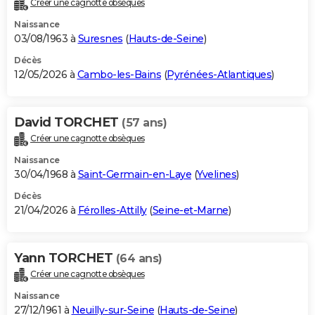
Créer une cagnotte obsèques
City break
Voyage de noces
Climat
Destinations
Voyage nature
Forum
+
PHOTO
Naissance
03/08/1963 à
Suresnes
(
Hauts-de-Seine
)
GUIDES D'ACHAT
Décès
12/05/2026 à
Cambo-les-Bains
(
Pyrénées-Atlantiques
)
BONS PLANS
CARTE DE VOEUX
David TORCHET
(57 ans)
Carte Bonne année
Carte Pâques
Carte de Noël
Carte Saint-Valentin
Carte d'anniversaire
DICTIONNAIRE
Créer une cagnotte obsèques
Biographies
Expressions
Dictionnaire
Citations
Proverbes
PROGRAMME TV
Naissance
30/04/1968 à
Saint-Germain-en-Laye
(
Yvelines
)
COPAINS D'AVANT
Décès
21/04/2026 à
Férolles-Attilly
(
Seine-et-Marne
)
Se connecter
Collèges
Universités
Service militaire
S'inscrire
Lycées
Primaires
Entreprises
Avis de recherche
AVIS DE DÉCÈS
FORUM
Yann TORCHET
(64 ans)
Lifestyle
Sport
Television
Cinema
Bricolage
Culture
Auto
Voyage
Créer une cagnotte obsèques
Naissance
27/12/1961 à
Neuilly-sur-Seine
(
Hauts-de-Seine
)