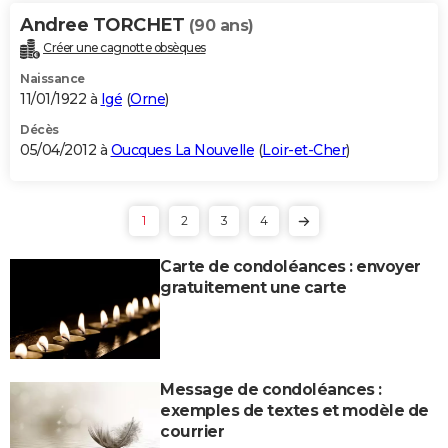
Andree TORCHET
(90 ans)
Créer une cagnotte obsèques
Naissance
11/01/1922 à
Igé
(
Orne
)
Décès
05/04/2012 à
Oucques La Nouvelle
(
Loir-et-Cher
)
1
2
3
4
Carte de condoléances : envoyer
gratuitement une carte
Message de condoléances :
exemples de textes et modèle de
courrier