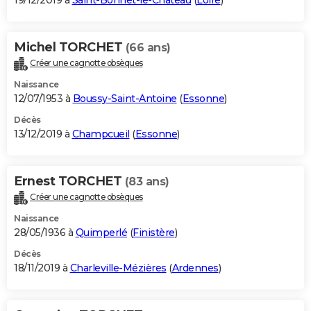
19/12/2019 à
Saint-Bonnet-le-Château
(
Loire
)
Michel TORCHET
(66 ans)
Créer une cagnotte obsèques
Naissance
12/07/1953 à
Boussy-Saint-Antoine
(
Essonne
)
Décès
13/12/2019 à
Champcueil
(
Essonne
)
Ernest TORCHET
(83 ans)
Créer une cagnotte obsèques
Naissance
28/05/1936 à
Quimperlé
(
Finistère
)
Décès
18/11/2019 à
Charleville-Mézières
(
Ardennes
)