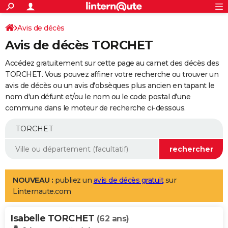
ACTUALITÉS
Connexion
S'inscrire
Avis de décès
Rechercher
Société
Education
Villes
Politique
Faits Divers
Monde
+
SPORT
Avis de décès TORCHET
Football
Cyclisme
Forum
Coupe du monde 2026
Tennis
Rugby
CULTURE
Accédez gratuitement sur cette page au carnet des décès des
TNT
Cinéma
Musique
Programme TV
Streaming
Sorties cinéma
+
TORCHET. Vous pouvez affiner votre recherche ou trouver un
FINANCE
avis de décès ou un avis d'obsèques plus ancien en tapant le
Impôts
Immobilier
Banque
Crédit
Retraite
Epargne
Risques naturels par ville
Assurance
AUTO
nom d'un défunt et/ou le nom ou le code postal d'une
commune dans le moteur de recherche ci-dessous.
Réserver un essai
Berlines
Forum auto
Essais
Citadines
SUV
+
HIGH-TECH
Meilleur smartphone
Ordinateurs
Guide high-tech
Mobiles
Internet
Jeux vidéo
+
BRICOLAGE
Aménagement intérieur
Cuisine
Jardinage
+
Forum
Extérieur
Salle de bains
Rangement
WEEK-END
Escapades
Expositions
Week-end nature
Guides de France
Patrimoine
Musées
+
LIFESTYLE
NOUVEAU :
publiez un
avis de décès gratuit
sur
Linternaute.com
Bien-être
Mode
+
Art de vivre
Loisirs
Modes de vie
SANTE
Isabelle TORCHET
Guide de la santé
Médicaments
+
Alimentation
Maladies
Sommeil
(62 ans)
VOYAGE