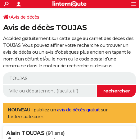
ACTUALITÉS
Connexion
S'inscrire
Avis de décès
Rechercher
Société
Education
Villes
Politique
Faits Divers
Monde
+
SPORT
Avis de décès TOUJAS
Football
Cyclisme
Forum
Coupe du monde 2026
Tennis
Rugby
CULTURE
Accédez gratuitement sur cette page au carnet des décès des
TNT
Cinéma
Musique
Programme TV
Streaming
Sorties cinéma
+
TOUJAS. Vous pouvez affiner votre recherche ou trouver un
FINANCE
avis de décès ou un avis d'obsèques plus ancien en tapant le
Impôts
Immobilier
Banque
Crédit
Retraite
Epargne
Risques naturels par ville
Assurance
AUTO
nom d'un défunt et/ou le nom ou le code postal d'une
commune dans le moteur de recherche ci-dessous.
Réserver un essai
Berlines
Forum auto
Essais
Citadines
SUV
+
HIGH-TECH
Meilleur smartphone
Ordinateurs
Guide high-tech
Mobiles
Internet
Jeux vidéo
+
BRICOLAGE
Aménagement intérieur
Cuisine
Jardinage
+
Forum
Extérieur
Salle de bains
Rangement
WEEK-END
Escapades
Expositions
Week-end nature
Guides de France
Patrimoine
Musées
+
LIFESTYLE
NOUVEAU :
publiez un
avis de décès gratuit
sur
Linternaute.com
Bien-être
Mode
+
Art de vivre
Loisirs
Modes de vie
SANTE
Alain TOUJAS
Guide de la santé
Médicaments
+
Alimentation
Maladies
Sommeil
(91 ans)
VOYAGE