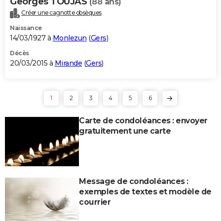
Georges TOUJAS
(88 ans)
Créer une cagnotte obsèques
Naissance
14/03/1927 à
Monlezun
(
Gers
)
Décès
20/03/2015 à
Mirande
(
Gers
)
1
2
3
4
5
6
Carte de condoléances : envoyer
gratuitement une carte
Message de condoléances :
exemples de textes et modèle de
courrier