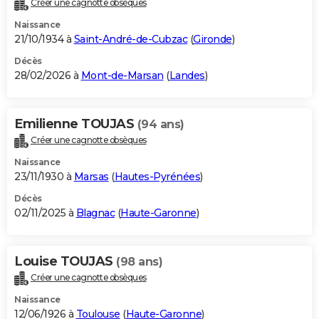
Créer une cagnotte obsèques
City break
Voyage de noces
Climat
Destinations
Voyage nature
Forum
+
PHOTO
Naissance
21/10/1934 à
Saint-André-de-Cubzac
(
Gironde
)
GUIDES D'ACHAT
Décès
28/02/2026 à
Mont-de-Marsan
(
Landes
)
BONS PLANS
CARTE DE VOEUX
Emilienne TOUJAS
(94 ans)
Carte Bonne année
Carte Pâques
Carte de Noël
Carte Saint-Valentin
Carte d'anniversaire
DICTIONNAIRE
Créer une cagnotte obsèques
Biographies
Expressions
Dictionnaire
Citations
Proverbes
PROGRAMME TV
Naissance
23/11/1930 à
Marsas
(
Hautes-Pyrénées
)
COPAINS D'AVANT
Décès
02/11/2025 à
Blagnac
(
Haute-Garonne
)
Se connecter
Collèges
Universités
Service militaire
S'inscrire
Lycées
Primaires
Entreprises
Avis de recherche
AVIS DE DÉCÈS
FORUM
Louise TOUJAS
(98 ans)
Lifestyle
Sport
Television
Cinema
Bricolage
Culture
Auto
Voyage
Créer une cagnotte obsèques
Naissance
12/06/1926 à
Toulouse
(
Haute-Garonne
)