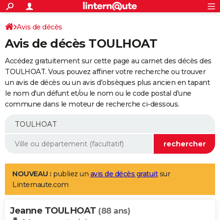
ACTUALITÉS
Connexion
S'inscrire
Avis de décès
Rechercher
Société
Education
Villes
Politique
Faits Divers
Monde
+
SPORT
Avis de décès TOULHOAT
Football
Cyclisme
Forum
Coupe du monde 2026
Tennis
Rugby
CULTURE
Accédez gratuitement sur cette page au carnet des décès des
TNT
Cinéma
Musique
Programme TV
Streaming
Sorties cinéma
+
TOULHOAT. Vous pouvez affiner votre recherche ou trouver
FINANCE
un avis de décès ou un avis d'obsèques plus ancien en tapant
Impôts
Immobilier
Banque
Crédit
Retraite
Epargne
Risques naturels par ville
Assurance
AUTO
le nom d'un défunt et/ou le nom ou le code postal d'une
commune dans le moteur de recherche ci-dessous.
Réserver un essai
Berlines
Forum auto
Essais
Citadines
SUV
+
HIGH-TECH
Meilleur smartphone
Ordinateurs
Guide high-tech
Mobiles
Internet
Jeux vidéo
+
BRICOLAGE
Aménagement intérieur
Cuisine
Jardinage
+
Forum
Extérieur
Salle de bains
Rangement
WEEK-END
Escapades
Expositions
Week-end nature
Guides de France
Patrimoine
Musées
+
LIFESTYLE
NOUVEAU :
publiez un
avis de décès gratuit
sur
Linternaute.com
Bien-être
Mode
+
Art de vivre
Loisirs
Modes de vie
SANTE
Jeanne TOULHOAT
Guide de la santé
Médicaments
+
Alimentation
Maladies
Sommeil
(88 ans)
VOYAGE