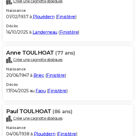
Créer une cagnotte obsèques
City break
Voyage de noces
Climat
Destinations
Voyage nature
Forum
+
PHOTO
Naissance
01/02/1937 à
Plouédern
(
Finistère
)
GUIDES D'ACHAT
Décès
16/10/2025 à
Landerneau
(
Finistère
)
BONS PLANS
CARTE DE VOEUX
Anne TOULHOAT
(77 ans)
Carte Bonne année
Carte Pâques
Carte de Noël
Carte Saint-Valentin
Carte d'anniversaire
DICTIONNAIRE
Créer une cagnotte obsèques
Biographies
Expressions
Dictionnaire
Citations
Proverbes
PROGRAMME TV
Naissance
20/06/1947 à
Briec
(
Finistère
)
COPAINS D'AVANT
Décès
17/04/2025 au
Faou
(
Finistère
)
Se connecter
Collèges
Universités
Service militaire
S'inscrire
Lycées
Primaires
Entreprises
Avis de recherche
AVIS DE DÉCÈS
FORUM
Paul TOULHOAT
(86 ans)
Lifestyle
Sport
Television
Cinema
Bricolage
Culture
Auto
Voyage
Créer une cagnotte obsèques
Naissance
04/06/1938 à
Plouédern
(
Finistère
)