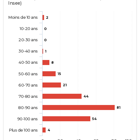
Insee)
Moins de 10 ans
2
10-20 ans
0
20-30 ans
0
30-40 ans
1
40-50 ans
8
50-60 ans
15
60-70 ans
21
70-80 ans
44
80-90 ans
81
90-100 ans
54
Plus de 100 ans
4