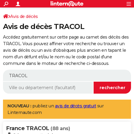
ACTUALITÉS
Connexion
S'inscrire
Avis de décès
Rechercher
Société
Education
Villes
Politique
Faits Divers
Monde
+
SPORT
Avis de décès TRACOL
Football
Cyclisme
Forum
Coupe du monde 2026
Tennis
Rugby
CULTURE
Accédez gratuitement sur cette page au carnet des décès des
TNT
Cinéma
Musique
Programme TV
Streaming
Sorties cinéma
+
TRACOL. Vous pouvez affiner votre recherche ou trouver un
FINANCE
avis de décès ou un avis d'obsèques plus ancien en tapant le
Impôts
Immobilier
Banque
Crédit
Retraite
Epargne
Risques naturels par ville
Assurance
AUTO
nom d'un défunt et/ou le nom ou le code postal d'une
commune dans le moteur de recherche ci-dessous.
Réserver un essai
Berlines
Forum auto
Essais
Citadines
SUV
+
HIGH-TECH
Meilleur smartphone
Ordinateurs
Guide high-tech
Mobiles
Internet
Jeux vidéo
+
BRICOLAGE
Aménagement intérieur
Cuisine
Jardinage
+
Forum
Extérieur
Salle de bains
Rangement
WEEK-END
Escapades
Expositions
Week-end nature
Guides de France
Patrimoine
Musées
+
LIFESTYLE
NOUVEAU :
publiez un
avis de décès gratuit
sur
Linternaute.com
Bien-être
Mode
+
Art de vivre
Loisirs
Modes de vie
SANTE
France TRACOL
Guide de la santé
Médicaments
+
Alimentation
Maladies
Sommeil
(88 ans)
VOYAGE