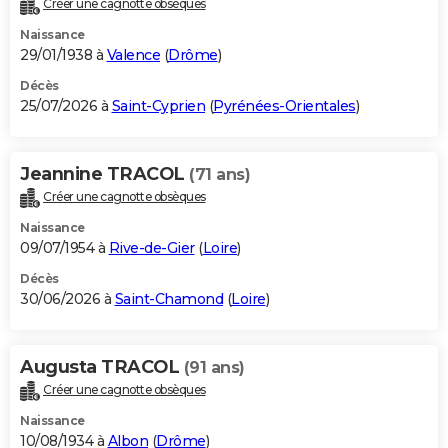
Créer une cagnotte obsèques
City break
Voyage de noces
Climat
Destinations
Voyage nature
Forum
+
PHOTO
Naissance
29/01/1938 à
Valence
(
Drôme
)
GUIDES D'ACHAT
Décès
25/07/2026 à
Saint-Cyprien
(
Pyrénées-Orientales
)
BONS PLANS
CARTE DE VOEUX
Jeannine TRACOL
(71 ans)
Carte Bonne année
Carte Pâques
Carte de Noël
Carte Saint-Valentin
Carte d'anniversaire
DICTIONNAIRE
Créer une cagnotte obsèques
Biographies
Expressions
Dictionnaire
Citations
Proverbes
PROGRAMME TV
Naissance
09/07/1954 à
Rive-de-Gier
(
Loire
)
COPAINS D'AVANT
Décès
30/06/2026 à
Saint-Chamond
(
Loire
)
Se connecter
Collèges
Universités
Service militaire
S'inscrire
Lycées
Primaires
Entreprises
Avis de recherche
AVIS DE DÉCÈS
FORUM
Augusta TRACOL
(91 ans)
Lifestyle
Sport
Television
Cinema
Bricolage
Culture
Auto
Voyage
Créer une cagnotte obsèques
Naissance
10/08/1934 à
Albon
(
Drôme
)