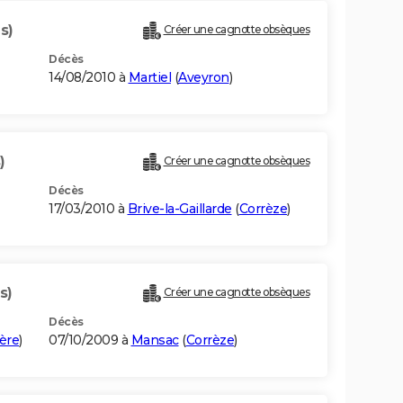
s)
Créer une cagnotte obsèques
Décès
14/08/2010 à
Martiel
(
Aveyron
)
)
Créer une cagnotte obsèques
Décès
17/03/2010 à
Brive-la-Gaillarde
(
Corrèze
)
s)
Créer une cagnotte obsèques
Décès
ère
)
07/10/2009 à
Mansac
(
Corrèze
)