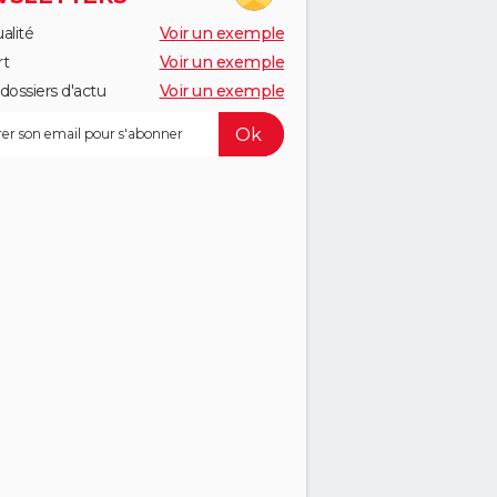
alité
Voir un exemple
rt
Voir un exemple
dossiers d'actu
Voir un exemple