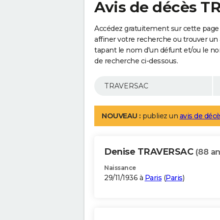
Avis de décès 
Accédez gratuitement sur cette pag
affiner votre recherche ou trouver un
tapant le nom d'un défunt et/ou le 
de recherche ci-dessous.
NOUVEAU :
publiez un
avis de décè
Denise TRAVERSAC
(88 an
Naissance
29/11/1936 à
Paris
(
Paris
)