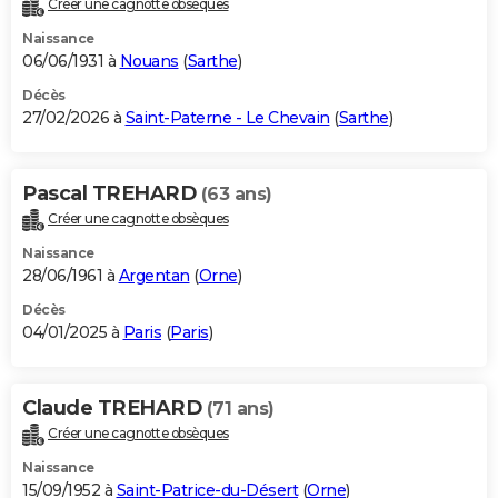
Créer une cagnotte obsèques
City break
Voyage de noces
Climat
Destinations
Voyage nature
Forum
+
PHOTO
Naissance
06/06/1931 à
Nouans
(
Sarthe
)
GUIDES D'ACHAT
Décès
27/02/2026 à
Saint-Paterne - Le Chevain
(
Sarthe
)
BONS PLANS
CARTE DE VOEUX
Pascal TREHARD
(63 ans)
Carte Bonne année
Carte Pâques
Carte de Noël
Carte Saint-Valentin
Carte d'anniversaire
DICTIONNAIRE
Créer une cagnotte obsèques
Biographies
Expressions
Dictionnaire
Citations
Proverbes
PROGRAMME TV
Naissance
28/06/1961 à
Argentan
(
Orne
)
COPAINS D'AVANT
Décès
04/01/2025 à
Paris
(
Paris
)
Se connecter
Collèges
Universités
Service militaire
S'inscrire
Lycées
Primaires
Entreprises
Avis de recherche
AVIS DE DÉCÈS
FORUM
Claude TREHARD
(71 ans)
Lifestyle
Sport
Television
Cinema
Bricolage
Culture
Auto
Voyage
Créer une cagnotte obsèques
Naissance
15/09/1952 à
Saint-Patrice-du-Désert
(
Orne
)