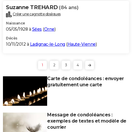
Suzanne TREHARD
(84 ans)
Créer une cagnotte obsèques
Naissance
05/05/1928 à
Sées
(
Orne
)
Décès
10/11/2012 à
Ladignac-le-Long
(
Haute-Vienne
)
1
2
3
4
Carte de condoléances : envoyer
gratuitement une carte
Message de condoléances :
exemples de textes et modèle de
courrier