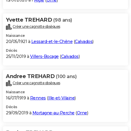
15/01/2020 à l'
Aigle
(
Orne
)
Yvette TREHARD
(98 ans)
Créer une cagnotte obsèques
Naissance
20/05/1921 à
Lessard-et-le-Chêne
(
Calvados
)
Décès
25/11/2019 à
Villers-Bocage
(
Calvados
)
Andree TREHARD
(100 ans)
Créer une cagnotte obsèques
Naissance
16/07/1919 à
Rennes
(
Ille-et-Vilaine
)
Décès
29/09/2019 à
Mortagne-au-Perche
(
Orne
)