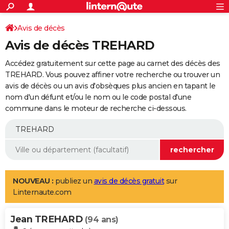
ACTUALITÉS
Connexion
S'inscrire
Avis de décès
Rechercher
Société
Education
Villes
Politique
Faits Divers
Monde
+
SPORT
Avis de décès TREHARD
Football
Cyclisme
Forum
Coupe du monde 2026
Tennis
Rugby
CULTURE
Accédez gratuitement sur cette page au carnet des décès des
TNT
Cinéma
Musique
Programme TV
Streaming
Sorties cinéma
+
TREHARD. Vous pouvez affiner votre recherche ou trouver un
FINANCE
avis de décès ou un avis d'obsèques plus ancien en tapant le
Impôts
Immobilier
Banque
Crédit
Retraite
Epargne
Risques naturels par ville
Assurance
AUTO
nom d'un défunt et/ou le nom ou le code postal d'une
commune dans le moteur de recherche ci-dessous.
Réserver un essai
Berlines
Forum auto
Essais
Citadines
SUV
+
HIGH-TECH
Meilleur smartphone
Ordinateurs
Guide high-tech
Mobiles
Internet
Jeux vidéo
+
BRICOLAGE
Aménagement intérieur
Cuisine
Jardinage
+
Forum
Extérieur
Salle de bains
Rangement
WEEK-END
Escapades
Expositions
Week-end nature
Guides de France
Patrimoine
Musées
+
LIFESTYLE
NOUVEAU :
publiez un
avis de décès gratuit
sur
Linternaute.com
Bien-être
Mode
+
Art de vivre
Loisirs
Modes de vie
SANTE
Jean TREHARD
Guide de la santé
Médicaments
+
Alimentation
Maladies
Sommeil
(94 ans)
VOYAGE