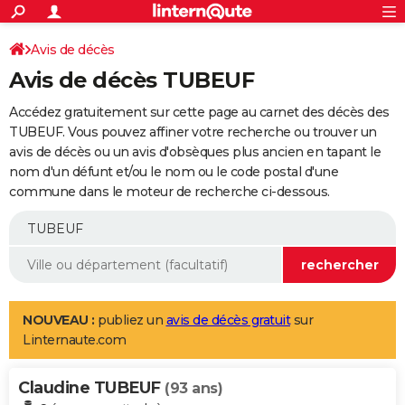
ACTUALITÉS
Connexion
S'inscrire
Avis de décès
Rechercher
Société
Education
Villes
Politique
Faits Divers
Monde
+
SPORT
Avis de décès TUBEUF
Football
Cyclisme
Forum
Coupe du monde 2026
Tennis
Rugby
CULTURE
Accédez gratuitement sur cette page au carnet des décès des
TNT
Cinéma
Musique
Programme TV
Streaming
Sorties cinéma
+
TUBEUF. Vous pouvez affiner votre recherche ou trouver un
FINANCE
avis de décès ou un avis d'obsèques plus ancien en tapant le
Impôts
Immobilier
Banque
Crédit
Retraite
Epargne
Risques naturels par ville
Assurance
AUTO
nom d'un défunt et/ou le nom ou le code postal d'une
commune dans le moteur de recherche ci-dessous.
Réserver un essai
Berlines
Forum auto
Essais
Citadines
SUV
+
HIGH-TECH
Meilleur smartphone
Ordinateurs
Guide high-tech
Mobiles
Internet
Jeux vidéo
+
BRICOLAGE
Aménagement intérieur
Cuisine
Jardinage
+
Forum
Extérieur
Salle de bains
Rangement
WEEK-END
Escapades
Expositions
Week-end nature
Guides de France
Patrimoine
Musées
+
LIFESTYLE
NOUVEAU :
publiez un
avis de décès gratuit
sur
Linternaute.com
Bien-être
Mode
+
Art de vivre
Loisirs
Modes de vie
SANTE
Claudine TUBEUF
Guide de la santé
Médicaments
+
Alimentation
Maladies
Sommeil
(93 ans)
VOYAGE