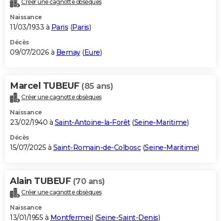
Créer une cagnotte obsèques
City break
Voyage de noces
Climat
Destinations
Voyage nature
Forum
+
PHOTO
Naissance
11/03/1933 à
Paris
(
Paris
)
GUIDES D'ACHAT
Décès
09/07/2026 à
Bernay
(
Eure
)
BONS PLANS
CARTE DE VOEUX
Marcel TUBEUF
(85 ans)
Carte Bonne année
Carte Pâques
Carte de Noël
Carte Saint-Valentin
Carte d'anniversaire
DICTIONNAIRE
Créer une cagnotte obsèques
Biographies
Expressions
Dictionnaire
Citations
Proverbes
PROGRAMME TV
Naissance
23/02/1940 à
Saint-Antoine-la-Forêt
(
Seine-Maritime
)
COPAINS D'AVANT
Décès
15/07/2025 à
Saint-Romain-de-Colbosc
(
Seine-Maritime
)
Se connecter
Collèges
Universités
Service militaire
S'inscrire
Lycées
Primaires
Entreprises
Avis de recherche
AVIS DE DÉCÈS
FORUM
Alain TUBEUF
(70 ans)
Lifestyle
Sport
Television
Cinema
Bricolage
Culture
Auto
Voyage
Créer une cagnotte obsèques
Naissance
13/01/1955 à
Montfermeil
(
Seine-Saint-Denis
)