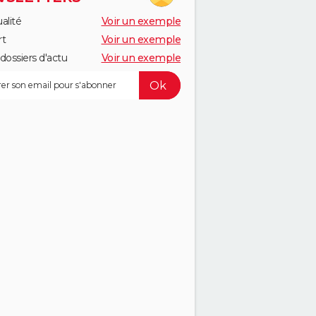
alité
Voir un exemple
rt
Voir un exemple
dossiers d'actu
Voir un exemple