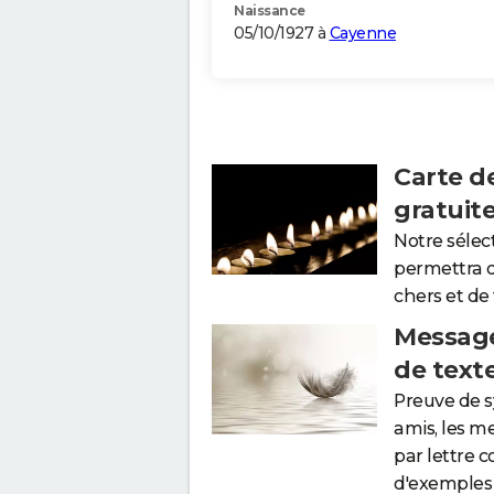
Naissance
05/10/1927 à
Cayenne
Carte d
gratuit
Notre sélec
permettra 
chers et de
Message
de text
Preuve de 
amis, les m
par lettre 
d'exemples 