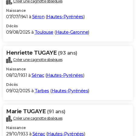
Créer une cagnotte obsèques
City break
Voyage de noces
Climat
Destinations
Voyage nature
Forum
+
PHOTO
Naissance
07/07/1941 à
Séron
(
Hautes-Pyrénées
)
GUIDES D'ACHAT
Décès
09/08/2025 à
Toulouse
(
Haute-Garonne
)
BONS PLANS
CARTE DE VOEUX
Henriette TUGAYE
(93 ans)
Carte Bonne année
Carte Pâques
Carte de Noël
Carte Saint-Valentin
Carte d'anniversaire
DICTIONNAIRE
Créer une cagnotte obsèques
Biographies
Expressions
Dictionnaire
Citations
Proverbes
PROGRAMME TV
Naissance
08/12/1931 à
Sénac
(
Hautes-Pyrénées
)
COPAINS D'AVANT
Décès
09/02/2025 à
Tarbes
(
Hautes-Pyrénées
)
Se connecter
Collèges
Universités
Service militaire
S'inscrire
Lycées
Primaires
Entreprises
Avis de recherche
AVIS DE DÉCÈS
FORUM
Marie TUGAYE
(91 ans)
Lifestyle
Sport
Television
Cinema
Bricolage
Culture
Auto
Voyage
Créer une cagnotte obsèques
Naissance
29/10/1933 à
Sénac
(
Hautes-Pyrénées
)