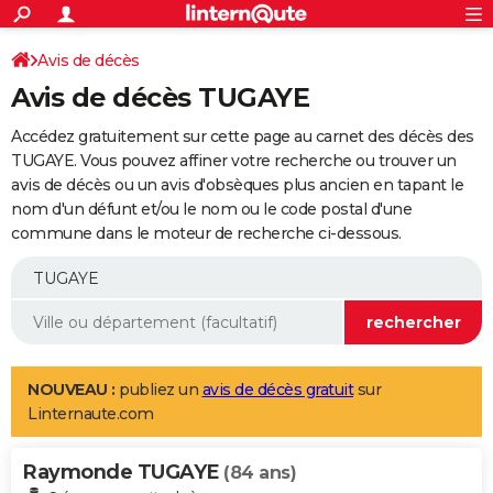
ACTUALITÉS
Connexion
S'inscrire
Avis de décès
Rechercher
Société
Education
Villes
Politique
Faits Divers
Monde
+
SPORT
Avis de décès TUGAYE
Football
Cyclisme
Forum
Coupe du monde 2026
Tennis
Rugby
CULTURE
Accédez gratuitement sur cette page au carnet des décès des
TNT
Cinéma
Musique
Programme TV
Streaming
Sorties cinéma
+
TUGAYE. Vous pouvez affiner votre recherche ou trouver un
FINANCE
avis de décès ou un avis d'obsèques plus ancien en tapant le
Impôts
Immobilier
Banque
Crédit
Retraite
Epargne
Risques naturels par ville
Assurance
AUTO
nom d'un défunt et/ou le nom ou le code postal d'une
commune dans le moteur de recherche ci-dessous.
Réserver un essai
Berlines
Forum auto
Essais
Citadines
SUV
+
HIGH-TECH
Meilleur smartphone
Ordinateurs
Guide high-tech
Mobiles
Internet
Jeux vidéo
+
BRICOLAGE
Aménagement intérieur
Cuisine
Jardinage
+
Forum
Extérieur
Salle de bains
Rangement
WEEK-END
Escapades
Expositions
Week-end nature
Guides de France
Patrimoine
Musées
+
LIFESTYLE
NOUVEAU :
publiez un
avis de décès gratuit
sur
Linternaute.com
Bien-être
Mode
+
Art de vivre
Loisirs
Modes de vie
SANTE
Raymonde TUGAYE
Guide de la santé
Médicaments
+
Alimentation
Maladies
Sommeil
(84 ans)
VOYAGE