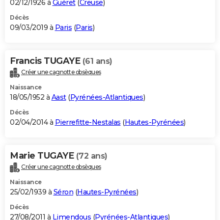
02/12/1926 à
Guéret
(
Creuse
)
Décès
09/03/2019 à
Paris
(
Paris
)
Francis TUGAYE
(61 ans)
Créer une cagnotte obsèques
Naissance
18/05/1952 à
Aast
(
Pyrénées-Atlantiques
)
Décès
02/04/2014 à
Pierrefitte-Nestalas
(
Hautes-Pyrénées
)
Marie TUGAYE
(72 ans)
Créer une cagnotte obsèques
Naissance
25/02/1939 à
Séron
(
Hautes-Pyrénées
)
Décès
27/08/2011 à
Limendous
(
Pyrénées-Atlantiques
)