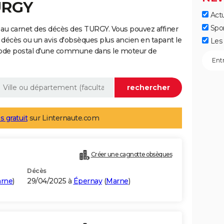
URGY
Actu
Spo
 au carnet des décès des TURGY. Vous pouvez affiner
 décès ou un avis d'obsèques plus ancien en tapant le
Les 
code postal d'une commune dans le moteur de
s gratuit
sur Linternaute.com
Créer une cagnotte obsèques
Décès
rne
)
29/04/2025 à
Épernay
(
Marne
)