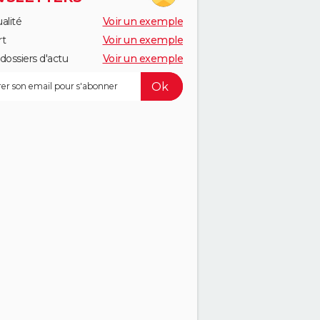
alité
Voir un exemple
rt
Voir un exemple
dossiers d'actu
Voir un exemple