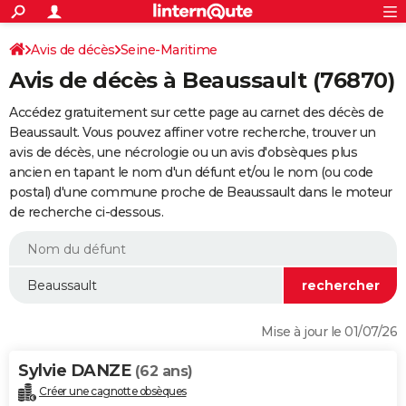
ACTUALITÉS
Connexion
S'inscrire
Avis de décès
Seine-Maritime
Rechercher
Société
Education
Villes
Politique
Faits Divers
Monde
+
SPORT
Avis de décès à Beaussault (76870)
Football
Cyclisme
Forum
Coupe du monde 2026
Tennis
Rugby
CULTURE
Accédez gratuitement sur cette page au carnet des décès de
TNT
Cinéma
Musique
Programme TV
Streaming
Sorties cinéma
+
Beaussault. Vous pouvez affiner votre recherche, trouver un
FINANCE
avis de décès, une nécrologie ou un avis d'obsèques plus
Impôts
Immobilier
Banque
Crédit
Retraite
Epargne
Risques naturels par ville
Assurance
AUTO
ancien en tapant le nom d'un défunt et/ou le nom (ou code
postal) d'une commune proche de Beaussault dans le moteur
Réserver un essai
Berlines
Forum auto
Essais
Citadines
SUV
+
HIGH-TECH
de recherche ci-dessous.
Meilleur smartphone
Ordinateurs
Guide high-tech
Mobiles
Internet
Jeux vidéo
+
BRICOLAGE
Aménagement intérieur
Cuisine
Jardinage
+
Forum
Extérieur
Salle de bains
Rangement
WEEK-END
Escapades
Expositions
Week-end nature
Guides de France
Patrimoine
Musées
+
LIFESTYLE
Mise à jour le 01/07/26
Bien-être
Mode
+
Art de vivre
Loisirs
Modes de vie
SANTE
Sylvie DANZE
(62 ans)
Guide de la santé
Médicaments
+
Alimentation
Maladies
Sommeil
VOYAGE
Créer une cagnotte obsèques