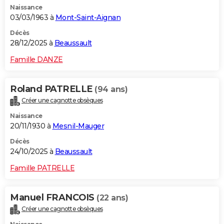
Naissance
City break
Voyage de noces
Climat
Destinations
Voyage nature
Forum
+
PHOTO
03/03/1963 à
Mont-Saint-Aignan
GUIDES D'ACHAT
Décès
28/12/2025 à
Beaussault
BONS PLANS
Famille DANZE
CARTE DE VOEUX
Roland PATRELLE
(94 ans)
Carte Bonne année
Carte Pâques
Carte de Noël
Carte Saint-Valentin
Carte d'anniversaire
DICTIONNAIRE
Créer une cagnotte obsèques
Biographies
Expressions
Dictionnaire
Citations
Proverbes
PROGRAMME TV
Naissance
20/11/1930 à
Mesnil-Mauger
COPAINS D'AVANT
Décès
24/10/2025 à
Beaussault
Se connecter
Collèges
Universités
Service militaire
S'inscrire
Lycées
Primaires
Entreprises
Avis de recherche
AVIS DE DÉCÈS
Famille PATRELLE
FORUM
Lifestyle
Sport
Television
Cinema
Bricolage
Culture
Auto
Voyage
Manuel FRANCOIS
(22 ans)
Créer une cagnotte obsèques