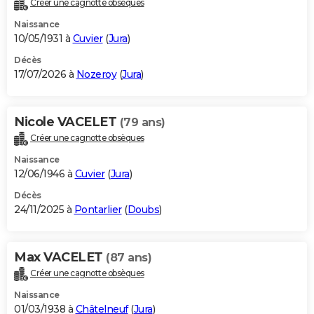
Créer une cagnotte obsèques
City break
Voyage de noces
Climat
Destinations
Voyage nature
Forum
+
PHOTO
Naissance
10/05/1931 à
Cuvier
(
Jura
)
GUIDES D'ACHAT
Décès
17/07/2026 à
Nozeroy
(
Jura
)
BONS PLANS
CARTE DE VOEUX
Nicole VACELET
(79 ans)
Carte Bonne année
Carte Pâques
Carte de Noël
Carte Saint-Valentin
Carte d'anniversaire
DICTIONNAIRE
Créer une cagnotte obsèques
Biographies
Expressions
Dictionnaire
Citations
Proverbes
PROGRAMME TV
Naissance
12/06/1946 à
Cuvier
(
Jura
)
COPAINS D'AVANT
Décès
24/11/2025 à
Pontarlier
(
Doubs
)
Se connecter
Collèges
Universités
Service militaire
S'inscrire
Lycées
Primaires
Entreprises
Avis de recherche
AVIS DE DÉCÈS
FORUM
Max VACELET
(87 ans)
Lifestyle
Sport
Television
Cinema
Bricolage
Culture
Auto
Voyage
Créer une cagnotte obsèques
Naissance
01/03/1938 à
Châtelneuf
(
Jura
)