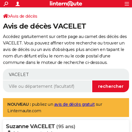
ACTUALITÉS
Connexion
S'inscrire
Avis de décès
Rechercher
Société
Education
Villes
Politique
Faits Divers
Monde
+
SPORT
Avis de décès VACELET
Football
Cyclisme
Forum
Coupe du monde 2026
Tennis
Rugby
CULTURE
Accédez gratuitement sur cette page au carnet des décès des
TNT
Cinéma
Musique
Programme TV
Streaming
Sorties cinéma
+
VACELET. Vous pouvez affiner votre recherche ou trouver un
FINANCE
avis de décès ou un avis d'obsèques plus ancien en tapant le
Impôts
Immobilier
Banque
Crédit
Retraite
Epargne
Risques naturels par ville
Assurance
AUTO
nom d'un défunt et/ou le nom ou le code postal d'une
commune dans le moteur de recherche ci-dessous.
Réserver un essai
Berlines
Forum auto
Essais
Citadines
SUV
+
HIGH-TECH
Meilleur smartphone
Ordinateurs
Guide high-tech
Mobiles
Internet
Jeux vidéo
+
BRICOLAGE
Aménagement intérieur
Cuisine
Jardinage
+
Forum
Extérieur
Salle de bains
Rangement
WEEK-END
Escapades
Expositions
Week-end nature
Guides de France
Patrimoine
Musées
+
LIFESTYLE
NOUVEAU :
publiez un
avis de décès gratuit
sur
Linternaute.com
Bien-être
Mode
+
Art de vivre
Loisirs
Modes de vie
SANTE
Suzanne VACELET
Guide de la santé
Médicaments
+
Alimentation
Maladies
Sommeil
(95 ans)
VOYAGE