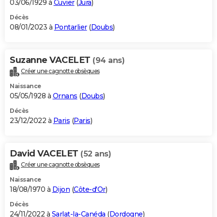
03/06/1929 à
Cuvier
(
Jura
)
Décès
08/01/2023 à
Pontarlier
(
Doubs
)
Suzanne VACELET
(94 ans)
Créer une cagnotte obsèques
Naissance
05/05/1928 à
Ornans
(
Doubs
)
Décès
23/12/2022 à
Paris
(
Paris
)
David VACELET
(52 ans)
Créer une cagnotte obsèques
Naissance
18/08/1970 à
Dijon
(
Côte-d'Or
)
Décès
24/11/2022 à
Sarlat-la-Canéda
(
Dordogne
)