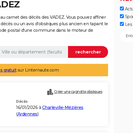
ADEZ
Actu
Spo
 au carnet des décès des VADEZ. Vous pouvez affiner
 décès ou un avis d'obsèques plus ancien en tapant le
Les 
code postal d'une commune dans le moteur de
s gratuit
sur Linternaute.com
Créer une cagnotte obsèques
Décès
16/01/2026 à
Charleville-Mézières
(
Ardennes
)