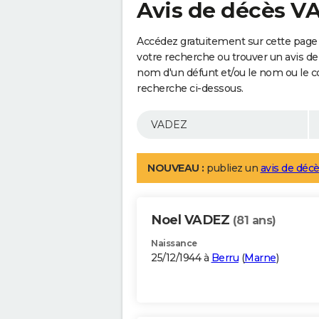
Avis de décès V
Accédez gratuitement sur cette page
votre recherche ou trouver un avis de
nom d'un défunt et/ou le nom ou le 
recherche ci-dessous.
NOUVEAU :
publiez un
avis de décè
Noel VADEZ
(81 ans)
Naissance
25/12/1944 à
Berru
(
Marne
)