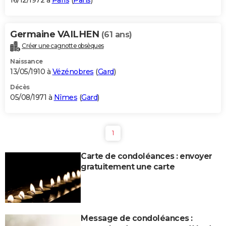
16/12/1972 à
Paris
(
Paris
)
Germaine VAILHEN
(61 ans)
Créer une cagnotte obsèques
Naissance
13/05/1910 à
Vézénobres
(
Gard
)
Décès
05/08/1971 à
Nîmes
(
Gard
)
1
Carte de condoléances : envoyer
gratuitement une carte
Message de condoléances :