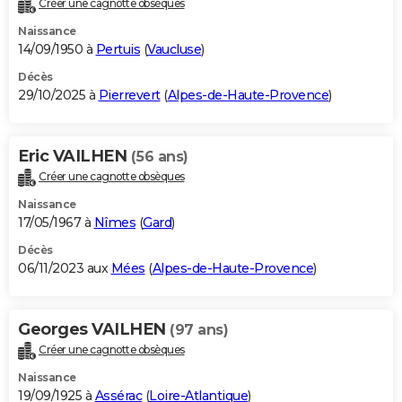
Créer une cagnotte obsèques
City break
Voyage de noces
Climat
Destinations
Voyage nature
Forum
+
PHOTO
Naissance
14/09/1950 à
Pertuis
(
Vaucluse
)
GUIDES D'ACHAT
Décès
29/10/2025 à
Pierrevert
(
Alpes-de-Haute-Provence
)
BONS PLANS
CARTE DE VOEUX
Eric VAILHEN
(56 ans)
Carte Bonne année
Carte Pâques
Carte de Noël
Carte Saint-Valentin
Carte d'anniversaire
DICTIONNAIRE
Créer une cagnotte obsèques
Biographies
Expressions
Dictionnaire
Citations
Proverbes
PROGRAMME TV
Naissance
17/05/1967 à
Nîmes
(
Gard
)
COPAINS D'AVANT
Décès
06/11/2023 aux
Mées
(
Alpes-de-Haute-Provence
)
Se connecter
Collèges
Universités
Service militaire
S'inscrire
Lycées
Primaires
Entreprises
Avis de recherche
AVIS DE DÉCÈS
FORUM
Georges VAILHEN
(97 ans)
Lifestyle
Sport
Television
Cinema
Bricolage
Culture
Auto
Voyage
Créer une cagnotte obsèques
Naissance
19/09/1925 à
Assérac
(
Loire-Atlantique
)