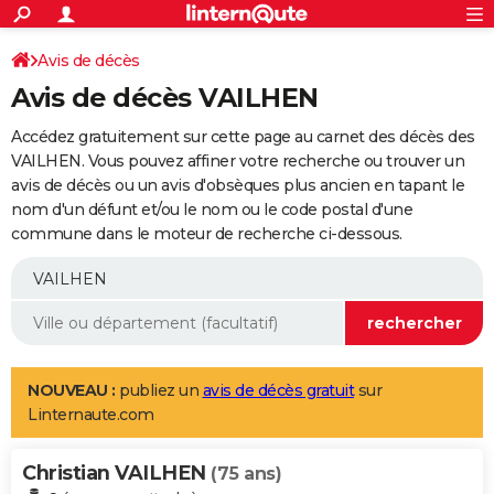
ACTUALITÉS
Connexion
S'inscrire
Avis de décès
Rechercher
Société
Education
Villes
Politique
Faits Divers
Monde
+
SPORT
Avis de décès VAILHEN
Football
Cyclisme
Forum
Coupe du monde 2026
Tennis
Rugby
CULTURE
Accédez gratuitement sur cette page au carnet des décès des
TNT
Cinéma
Musique
Programme TV
Streaming
Sorties cinéma
+
VAILHEN. Vous pouvez affiner votre recherche ou trouver un
FINANCE
avis de décès ou un avis d'obsèques plus ancien en tapant le
Impôts
Immobilier
Banque
Crédit
Retraite
Epargne
Risques naturels par ville
Assurance
AUTO
nom d'un défunt et/ou le nom ou le code postal d'une
commune dans le moteur de recherche ci-dessous.
Réserver un essai
Berlines
Forum auto
Essais
Citadines
SUV
+
HIGH-TECH
Meilleur smartphone
Ordinateurs
Guide high-tech
Mobiles
Internet
Jeux vidéo
+
BRICOLAGE
Aménagement intérieur
Cuisine
Jardinage
+
Forum
Extérieur
Salle de bains
Rangement
WEEK-END
Escapades
Expositions
Week-end nature
Guides de France
Patrimoine
Musées
+
LIFESTYLE
NOUVEAU :
publiez un
avis de décès gratuit
sur
Linternaute.com
Bien-être
Mode
+
Art de vivre
Loisirs
Modes de vie
SANTE
Christian VAILHEN
Guide de la santé
Médicaments
+
Alimentation
Maladies
Sommeil
(75 ans)
VOYAGE