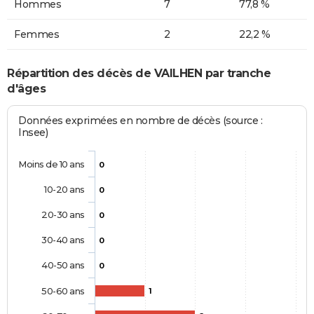
Hommes
7
77,8 %
Femmes
2
22,2 %
Répartition des décès de VAILHEN par tranche
d'âges
Données exprimées en nombre de décès (source :
Insee)
Moins de 10 ans
0
10-20 ans
0
20-30 ans
0
30-40 ans
0
40-50 ans
0
50-60 ans
1