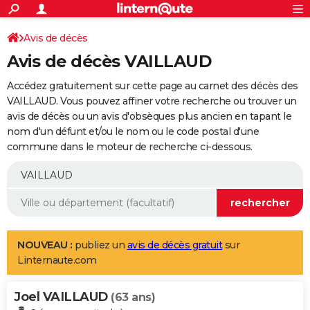
ACTUALITÉS
Connexion
S'inscrire
Avis de décès
Rechercher
Société
Education
Villes
Politique
Faits Divers
Monde
+
SPORT
Avis de décès VAILLAUD
Football
Cyclisme
Forum
Coupe du monde 2026
Tennis
Rugby
CULTURE
Accédez gratuitement sur cette page au carnet des décès des
TNT
Cinéma
Musique
Programme TV
Streaming
Sorties cinéma
+
VAILLAUD. Vous pouvez affiner votre recherche ou trouver un
FINANCE
avis de décès ou un avis d'obsèques plus ancien en tapant le
Impôts
Immobilier
Banque
Crédit
Retraite
Epargne
Risques naturels par ville
Assurance
AUTO
nom d'un défunt et/ou le nom ou le code postal d'une
commune dans le moteur de recherche ci-dessous.
Réserver un essai
Berlines
Forum auto
Essais
Citadines
SUV
+
HIGH-TECH
Meilleur smartphone
Ordinateurs
Guide high-tech
Mobiles
Internet
Jeux vidéo
+
BRICOLAGE
Aménagement intérieur
Cuisine
Jardinage
+
Forum
Extérieur
Salle de bains
Rangement
WEEK-END
Escapades
Expositions
Week-end nature
Guides de France
Patrimoine
Musées
+
LIFESTYLE
NOUVEAU :
publiez un
avis de décès gratuit
sur
Linternaute.com
Bien-être
Mode
+
Art de vivre
Loisirs
Modes de vie
SANTE
Joel VAILLAUD
Guide de la santé
Médicaments
+
Alimentation
Maladies
Sommeil
(63 ans)
VOYAGE