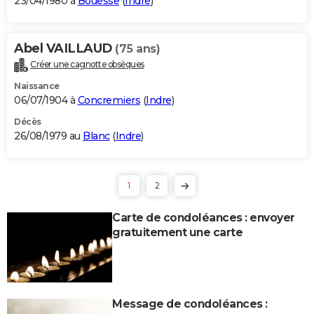
23/04/1980 à
Bouesse
(
Indre
)
Abel VAILLAUD
(75 ans)
Créer une cagnotte obsèques
Naissance
06/07/1904 à
Concremiers
(
Indre
)
Décès
26/08/1979 au
Blanc
(
Indre
)
1
2
Carte de condoléances : envoyer
gratuitement une carte
Message de condoléances :