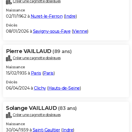
Créer une cagnotte obsèques
City break
Voyage de noces
Climat
Destinations
Voyage nature
Forum
+
PHOTO
Naissance
02/11/1962 à
Nuret-le-Ferron
(
Indre
)
GUIDES D'ACHAT
Décès
08/01/2026 à
Savigny-sous-Faye
(
Vienne
)
BONS PLANS
CARTE DE VOEUX
Pierre VAILLAUD
(89 ans)
Carte Bonne année
Carte Pâques
Carte de Noël
Carte Saint-Valentin
Carte d'anniversaire
DICTIONNAIRE
Créer une cagnotte obsèques
Biographies
Expressions
Dictionnaire
Citations
Proverbes
PROGRAMME TV
Naissance
15/02/1935 à
Paris
(
Paris
)
COPAINS D'AVANT
Décès
06/04/2024 à
Clichy
(
Hauts-de-Seine
)
Se connecter
Collèges
Universités
Service militaire
S'inscrire
Lycées
Primaires
Entreprises
Avis de recherche
AVIS DE DÉCÈS
FORUM
Solange VAILLAUD
(83 ans)
Lifestyle
Sport
Television
Cinema
Bricolage
Culture
Auto
Voyage
Créer une cagnotte obsèques
Naissance
30/04/1939 à
Saint-Gaultier
(
Indre
)