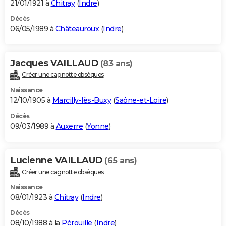
21/01/1921 à
Chitray
(
Indre
)
Décès
06/05/1989 à
Châteauroux
(
Indre
)
Jacques VAILLAUD
(83 ans)
Créer une cagnotte obsèques
Naissance
12/10/1905 à
Marcilly-lès-Buxy
(
Saône-et-Loire
)
Décès
09/03/1989 à
Auxerre
(
Yonne
)
Lucienne VAILLAUD
(65 ans)
Créer une cagnotte obsèques
Naissance
08/01/1923 à
Chitray
(
Indre
)
Décès
08/10/1988 à la
Pérouille
(
Indre
)