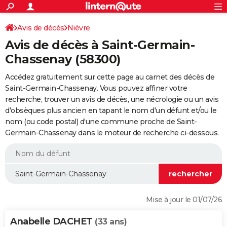
ACTUALITÉS
Connexion
S'inscrire
Avis de décès
Nièvre
Rechercher
Société
Education
Villes
Politique
Faits Divers
Monde
+
SPORT
Avis de décès à Saint-Germain-
Football
Cyclisme
Forum
Coupe du monde 2026
Tennis
Rugby
CULTURE
Chassenay (58300)
TNT
Cinéma
Musique
Programme TV
Streaming
Sorties cinéma
+
FINANCE
Accédez gratuitement sur cette page au carnet des décès de
Saint-Germain-Chassenay. Vous pouvez affiner votre
Impôts
Immobilier
Banque
Crédit
Retraite
Epargne
Risques naturels par ville
Assurance
AUTO
recherche, trouver un avis de décès, une nécrologie ou un avis
d'obsèques plus ancien en tapant le nom d'un défunt et/ou le
Réserver un essai
Berlines
Forum auto
Essais
Citadines
SUV
+
HIGH-TECH
nom (ou code postal) d'une commune proche de Saint-
Germain-Chassenay dans le moteur de recherche ci-dessous.
Meilleur smartphone
Ordinateurs
Guide high-tech
Mobiles
Internet
Jeux vidéo
+
BRICOLAGE
Aménagement intérieur
Cuisine
Jardinage
+
Forum
Extérieur
Salle de bains
Rangement
WEEK-END
Escapades
Expositions
Week-end nature
Guides de France
Patrimoine
Musées
+
LIFESTYLE
Bien-être
Mode
+
Art de vivre
Loisirs
Modes de vie
SANTE
Mise à jour le 01/07/26
Guide de la santé
Médicaments
+
Alimentation
Maladies
Sommeil
VOYAGE
Anabelle DACHET
(33 ans)