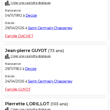
Créer une cagnotte obsèques
City break
Voyage de noces
Climat
Destinations
Voyage nature
Forum
+
PHOTO
Naissance
04/11/1992 à
Decize
GUIDES D'ACHAT
Décès
BONS PLANS
29/04/2026 à
Saint-Germain-Chassenay
CARTE DE VOEUX
Famille DACHET
Carte Bonne année
Carte Pâques
Carte de Noël
Carte Saint-Valentin
Carte d'anniversaire
DICTIONNAIRE
Jean-pierre GUYOT
(73 ans)
Biographies
Expressions
Dictionnaire
Citations
Proverbes
PROGRAMME TV
Créer une cagnotte obsèques
Naissance
COPAINS D'AVANT
29/11/1952 à
Decize
Se connecter
Collèges
Universités
Service militaire
S'inscrire
Lycées
Primaires
Entreprises
Avis de recherche
AVIS DE DÉCÈS
Décès
24/04/2026 à
Saint-Germain-Chassenay
FORUM
Famille GUYOT
Lifestyle
Sport
Television
Cinema
Bricolage
Culture
Auto
Voyage
Pierrette LORILLOT
(103 ans)
Créer une cagnotte obsèques