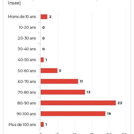
Insee)
Moins de 10 ans
2
10-20 ans
0
20-30 ans
0
30-40 ans
0
40-50 ans
1
50-60 ans
5
60-70 ans
11
70-80 ans
13
80-90 ans
22
90-100 ans
19
Plus de 100 ans
1