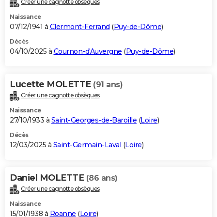
Créer une cagnotte obsèques
City break
Voyage de noces
Climat
Destinations
Voyage nature
Forum
+
PHOTO
Naissance
07/12/1941 à
Clermont-Ferrand
(
Puy-de-Dôme
)
GUIDES D'ACHAT
Décès
04/10/2025 à
Cournon-d'Auvergne
(
Puy-de-Dôme
)
BONS PLANS
CARTE DE VOEUX
Lucette MOLETTE
(91 ans)
Carte Bonne année
Carte Pâques
Carte de Noël
Carte Saint-Valentin
Carte d'anniversaire
DICTIONNAIRE
Créer une cagnotte obsèques
Biographies
Expressions
Dictionnaire
Citations
Proverbes
PROGRAMME TV
Naissance
27/10/1933 à
Saint-Georges-de-Baroille
(
Loire
)
COPAINS D'AVANT
Décès
12/03/2025 à
Saint-Germain-Laval
(
Loire
)
Se connecter
Collèges
Universités
Service militaire
S'inscrire
Lycées
Primaires
Entreprises
Avis de recherche
AVIS DE DÉCÈS
FORUM
Daniel MOLETTE
(86 ans)
Lifestyle
Sport
Television
Cinema
Bricolage
Culture
Auto
Voyage
Créer une cagnotte obsèques
Naissance
15/01/1938 à
Roanne
(
Loire
)