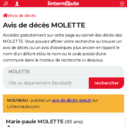
ACTUALITÉS
Connexion
S'inscrire
Avis de décès
Rechercher
Société
Education
Villes
Politique
Faits Divers
Monde
+
SPORT
Avis de décès MOLETTE
Football
Cyclisme
Forum
Coupe du monde 2026
Tennis
Rugby
CULTURE
Accédez gratuitement sur cette page au carnet des décès des
TNT
Cinéma
Musique
Programme TV
Streaming
Sorties cinéma
+
MOLETTE. Vous pouvez affiner votre recherche ou trouver un
FINANCE
avis de décès ou un avis d'obsèques plus ancien en tapant le
Impôts
Immobilier
Banque
Crédit
Retraite
Epargne
Risques naturels par ville
Assurance
AUTO
nom d'un défunt et/ou le nom ou le code postal d'une
commune dans le moteur de recherche ci-dessous.
Réserver un essai
Berlines
Forum auto
Essais
Citadines
SUV
+
HIGH-TECH
Meilleur smartphone
Ordinateurs
Guide high-tech
Mobiles
Internet
Jeux vidéo
+
BRICOLAGE
Aménagement intérieur
Cuisine
Jardinage
+
Forum
Extérieur
Salle de bains
Rangement
WEEK-END
Escapades
Expositions
Week-end nature
Guides de France
Patrimoine
Musées
+
LIFESTYLE
NOUVEAU :
publiez un
avis de décès gratuit
sur
Linternaute.com
Bien-être
Mode
+
Art de vivre
Loisirs
Modes de vie
SANTE
Marie-paule MOLETTE
Guide de la santé
Médicaments
+
Alimentation
Maladies
Sommeil
(83 ans)
VOYAGE