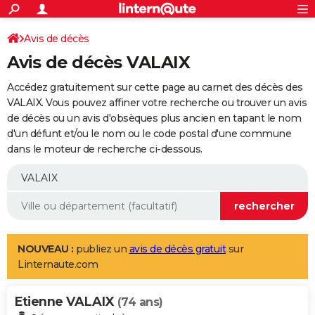
ACTUALITÉS
Connexion
S'inscrire
Avis de décès
Rechercher
Société
Education
Villes
Politique
Faits Divers
Monde
+
SPORT
Avis de décès VALAIX
Football
Cyclisme
Forum
Coupe du monde 2026
Tennis
Rugby
CULTURE
Accédez gratuitement sur cette page au carnet des décès des
TNT
Cinéma
Musique
Programme TV
Streaming
Sorties cinéma
+
VALAIX. Vous pouvez affiner votre recherche ou trouver un avis
FINANCE
de décès ou un avis d'obsèques plus ancien en tapant le nom
Impôts
Immobilier
Banque
Crédit
Retraite
Epargne
Risques naturels par ville
Assurance
AUTO
d'un défunt et/ou le nom ou le code postal d'une commune
dans le moteur de recherche ci-dessous.
Réserver un essai
Berlines
Forum auto
Essais
Citadines
SUV
+
HIGH-TECH
Meilleur smartphone
Ordinateurs
Guide high-tech
Mobiles
Internet
Jeux vidéo
+
BRICOLAGE
Aménagement intérieur
Cuisine
Jardinage
+
Forum
Extérieur
Salle de bains
Rangement
WEEK-END
Escapades
Expositions
Week-end nature
Guides de France
Patrimoine
Musées
+
LIFESTYLE
NOUVEAU :
publiez un
avis de décès gratuit
sur
Linternaute.com
Bien-être
Mode
+
Art de vivre
Loisirs
Modes de vie
SANTE
Etienne VALAIX
Guide de la santé
Médicaments
+
Alimentation
Maladies
Sommeil
(74 ans)
VOYAGE