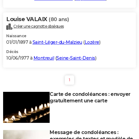
Louise VALAIX
(80 ans)
Créer une cagnotte obsèques
Naissance
01/01/1897 à
Saint-Léger-du-Malzieu
(
Lozère
)
Décès
10/06/1977 à
Montreuil
(
Seine-Saint-Denis
)
1
Carte de condoléances : envoyer
gratuitement une carte
Message de condoléances :
exemples de textes et modèle de