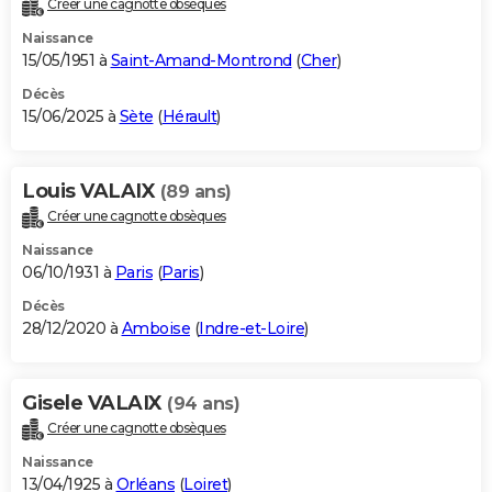
Créer une cagnotte obsèques
City break
Voyage de noces
Climat
Destinations
Voyage nature
Forum
+
PHOTO
Naissance
15/05/1951 à
Saint-Amand-Montrond
(
Cher
)
GUIDES D'ACHAT
Décès
15/06/2025 à
Sète
(
Hérault
)
BONS PLANS
CARTE DE VOEUX
Louis VALAIX
(89 ans)
Carte Bonne année
Carte Pâques
Carte de Noël
Carte Saint-Valentin
Carte d'anniversaire
DICTIONNAIRE
Créer une cagnotte obsèques
Biographies
Expressions
Dictionnaire
Citations
Proverbes
PROGRAMME TV
Naissance
06/10/1931 à
Paris
(
Paris
)
COPAINS D'AVANT
Décès
28/12/2020 à
Amboise
(
Indre-et-Loire
)
Se connecter
Collèges
Universités
Service militaire
S'inscrire
Lycées
Primaires
Entreprises
Avis de recherche
AVIS DE DÉCÈS
FORUM
Gisele VALAIX
(94 ans)
Lifestyle
Sport
Television
Cinema
Bricolage
Culture
Auto
Voyage
Créer une cagnotte obsèques
Naissance
13/04/1925 à
Orléans
(
Loiret
)