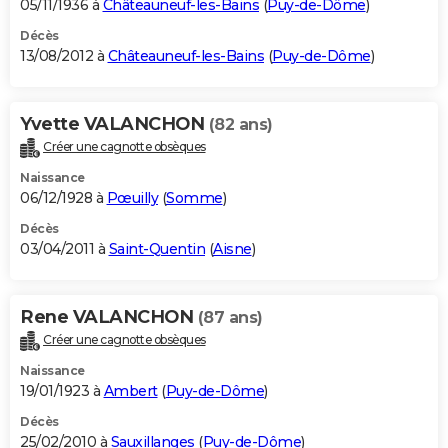
05/11/1936 à
Châteauneuf-les-Bains
(
Puy-de-Dôme
)
Décès
13/08/2012 à
Châteauneuf-les-Bains
(
Puy-de-Dôme
)
Yvette VALANCHON
(82 ans)
Créer une cagnotte obsèques
Naissance
06/12/1928 à
Pœuilly
(
Somme
)
Décès
03/04/2011 à
Saint-Quentin
(
Aisne
)
Rene VALANCHON
(87 ans)
Créer une cagnotte obsèques
Naissance
19/01/1923 à
Ambert
(
Puy-de-Dôme
)
Décès
25/02/2010 à
Sauxillanges
(
Puy-de-Dôme
)