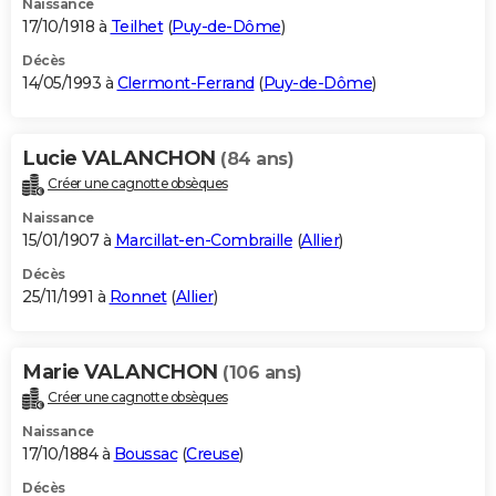
Naissance
17/10/1918 à
Teilhet
(
Puy-de-Dôme
)
Décès
14/05/1993 à
Clermont-Ferrand
(
Puy-de-Dôme
)
Lucie VALANCHON
(84 ans)
Créer une cagnotte obsèques
Naissance
15/01/1907 à
Marcillat-en-Combraille
(
Allier
)
Décès
25/11/1991 à
Ronnet
(
Allier
)
Marie VALANCHON
(106 ans)
Créer une cagnotte obsèques
Naissance
17/10/1884 à
Boussac
(
Creuse
)
Décès