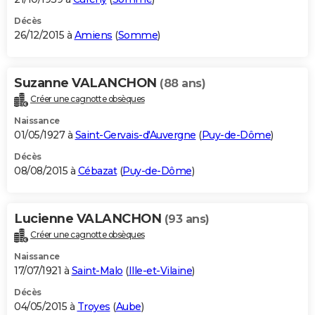
Décès
26/12/2015 à
Amiens
(
Somme
)
Suzanne VALANCHON
(88 ans)
Créer une cagnotte obsèques
Naissance
01/05/1927 à
Saint-Gervais-d'Auvergne
(
Puy-de-Dôme
)
Décès
08/08/2015 à
Cébazat
(
Puy-de-Dôme
)
Lucienne VALANCHON
(93 ans)
Créer une cagnotte obsèques
Naissance
17/07/1921 à
Saint-Malo
(
Ille-et-Vilaine
)
Décès
04/05/2015 à
Troyes
(
Aube
)