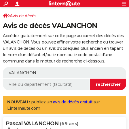
ACTUALITÉS
Connexion
S'inscrire
Avis de décès
Rechercher
Société
Education
Villes
Politique
Faits Divers
Monde
+
SPORT
Avis de décès VALANCHON
Football
Cyclisme
Forum
Coupe du monde 2026
Tennis
Rugby
CULTURE
Accédez gratuitement sur cette page au carnet des décès des
TNT
Cinéma
Musique
Programme TV
Streaming
Sorties cinéma
+
VALANCHON. Vous pouvez affiner votre recherche ou trouver
FINANCE
un avis de décès ou un avis d'obsèques plus ancien en tapant
Impôts
Immobilier
Banque
Crédit
Retraite
Epargne
Risques naturels par ville
Assurance
AUTO
le nom d'un défunt et/ou le nom ou le code postal d'une
commune dans le moteur de recherche ci-dessous.
Réserver un essai
Berlines
Forum auto
Essais
Citadines
SUV
+
HIGH-TECH
Meilleur smartphone
Ordinateurs
Guide high-tech
Mobiles
Internet
Jeux vidéo
+
BRICOLAGE
Aménagement intérieur
Cuisine
Jardinage
+
Forum
Extérieur
Salle de bains
Rangement
WEEK-END
Escapades
Expositions
Week-end nature
Guides de France
Patrimoine
Musées
+
LIFESTYLE
NOUVEAU :
publiez un
avis de décès gratuit
sur
Linternaute.com
Bien-être
Mode
+
Art de vivre
Loisirs
Modes de vie
SANTE
Pascal VALANCHON
Guide de la santé
Médicaments
+
Alimentation
Maladies
Sommeil
(69 ans)
VOYAGE