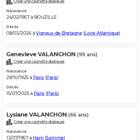
Créer une cagnotte obsèques
City break
Voyage de noces
Climat
Destinations
Voyage nature
Forum
+
PHOTO
Naissance
24/02/1957 à BOUZILLE
GUIDES D'ACHAT
Décès
08/03/2026 à
Vigneux-de-Bretagne
(
Loire-Atlantique
)
BONS PLANS
CARTE DE VOEUX
Genevieve VALANCHON
(99 ans)
Carte Bonne année
Carte Pâques
Carte de Noël
Carte Saint-Valentin
Carte d'anniversaire
DICTIONNAIRE
Créer une cagnotte obsèques
Biographies
Expressions
Dictionnaire
Citations
Proverbes
PROGRAMME TV
Naissance
29/10/1925 à
Paris
(
Paris
)
COPAINS D'AVANT
Décès
15/07/2025 à
Paris
(
Paris
)
Se connecter
Collèges
Universités
Service militaire
S'inscrire
Lycées
Primaires
Entreprises
Avis de recherche
AVIS DE DÉCÈS
FORUM
Lysiane VALANCHON
(66 ans)
Lifestyle
Sport
Television
Cinema
Bricolage
Culture
Auto
Voyage
Créer une cagnotte obsèques
Naissance
13/07/1957 à
Ham
(
Somme
)