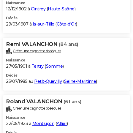
Naissance
12/12/1902 à
Cintrey
(
Haute-Saône
)
Décès
29/03/1987 à
Is-sur-Tille
(
Côte-d'Or
)
Remi VALANCHON
(84 ans)
Créer une cagnotte obsèques
Naissance
27/05/1901 à
Tertry
(
Somme
)
Décès
25/07/1985 au
Petit-Quevilly
(
Seine-Maritime
)
Roland VALANCHON
(61 ans)
Créer une cagnotte obsèques
Naissance
22/05/1923 à
Montluçon
(
Allier
)
Décès