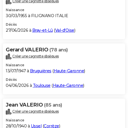
Créer une cagnotte obsèques
City break
Voyage de noces
Climat
Destinations
Voyage nature
Forum
+
PHOTO
Naissance
30/03/1955 à FILIGNANO ITALIE
GUIDES D'ACHAT
Décès
27/06/2026 à
Bray-et-Lû
(
Val-d'Oise
)
BONS PLANS
CARTE DE VOEUX
Gerard VALERIO
(78 ans)
Carte Bonne année
Carte Pâques
Carte de Noël
Carte Saint-Valentin
Carte d'anniversaire
DICTIONNAIRE
Créer une cagnotte obsèques
Biographies
Expressions
Dictionnaire
Citations
Proverbes
PROGRAMME TV
Naissance
13/07/1947 à
Bruguières
(
Haute-Garonne
)
COPAINS D'AVANT
Décès
04/06/2026 à
Toulouse
(
Haute-Garonne
)
Se connecter
Collèges
Universités
Service militaire
S'inscrire
Lycées
Primaires
Entreprises
Avis de recherche
AVIS DE DÉCÈS
FORUM
Jean VALERIO
(85 ans)
Lifestyle
Sport
Television
Cinema
Bricolage
Culture
Auto
Voyage
Créer une cagnotte obsèques
Naissance
28/10/1940 à
Ussel
(
Corrèze
)