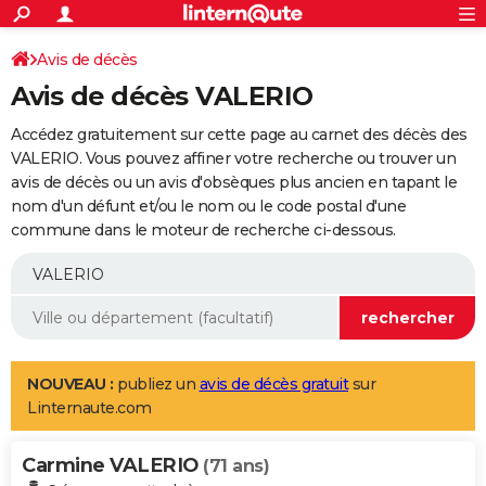
ACTUALITÉS
Connexion
S'inscrire
Avis de décès
Rechercher
Société
Education
Villes
Politique
Faits Divers
Monde
+
SPORT
Avis de décès VALERIO
Football
Cyclisme
Forum
Coupe du monde 2026
Tennis
Rugby
CULTURE
Accédez gratuitement sur cette page au carnet des décès des
TNT
Cinéma
Musique
Programme TV
Streaming
Sorties cinéma
+
VALERIO. Vous pouvez affiner votre recherche ou trouver un
FINANCE
avis de décès ou un avis d'obsèques plus ancien en tapant le
Impôts
Immobilier
Banque
Crédit
Retraite
Epargne
Risques naturels par ville
Assurance
AUTO
nom d'un défunt et/ou le nom ou le code postal d'une
commune dans le moteur de recherche ci-dessous.
Réserver un essai
Berlines
Forum auto
Essais
Citadines
SUV
+
HIGH-TECH
Meilleur smartphone
Ordinateurs
Guide high-tech
Mobiles
Internet
Jeux vidéo
+
BRICOLAGE
Aménagement intérieur
Cuisine
Jardinage
+
Forum
Extérieur
Salle de bains
Rangement
WEEK-END
Escapades
Expositions
Week-end nature
Guides de France
Patrimoine
Musées
+
LIFESTYLE
NOUVEAU :
publiez un
avis de décès gratuit
sur
Linternaute.com
Bien-être
Mode
+
Art de vivre
Loisirs
Modes de vie
SANTE
Carmine VALERIO
Guide de la santé
Médicaments
+
Alimentation
Maladies
Sommeil
(71 ans)
VOYAGE