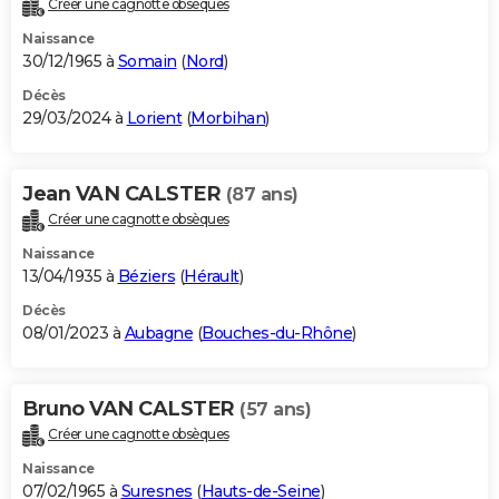
Créer une cagnotte obsèques
City break
Voyage de noces
Climat
Destinations
Voyage nature
Forum
+
PHOTO
Naissance
30/12/1965 à
Somain
(
Nord
)
GUIDES D'ACHAT
Décès
29/03/2024 à
Lorient
(
Morbihan
)
BONS PLANS
CARTE DE VOEUX
Jean VAN CALSTER
(87 ans)
Carte Bonne année
Carte Pâques
Carte de Noël
Carte Saint-Valentin
Carte d'anniversaire
DICTIONNAIRE
Créer une cagnotte obsèques
Biographies
Expressions
Dictionnaire
Citations
Proverbes
PROGRAMME TV
Naissance
13/04/1935 à
Béziers
(
Hérault
)
COPAINS D'AVANT
Décès
08/01/2023 à
Aubagne
(
Bouches-du-Rhône
)
Se connecter
Collèges
Universités
Service militaire
S'inscrire
Lycées
Primaires
Entreprises
Avis de recherche
AVIS DE DÉCÈS
FORUM
Bruno VAN CALSTER
(57 ans)
Lifestyle
Sport
Television
Cinema
Bricolage
Culture
Auto
Voyage
Créer une cagnotte obsèques
Naissance
07/02/1965 à
Suresnes
(
Hauts-de-Seine
)