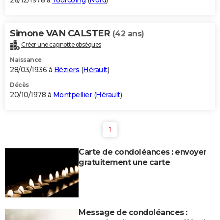
26/12/1978 à
Tourcoing
(
Nord
)
Simone VAN CALSTER
(42 ans)
Créer une cagnotte obsèques
Naissance
28/03/1936 à
Béziers
(
Hérault
)
Décès
20/10/1978 à
Montpellier
(
Hérault
)
1
Carte de condoléances : envoyer
gratuitement une carte
Message de condoléances :