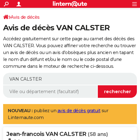
ACTUALITÉS
Connexion
S'inscrire
Avis de décès
Rechercher
Société
Education
Villes
Politique
Faits Divers
Monde
+
SPORT
Avis de décès VAN CALSTER
Football
Cyclisme
Forum
Coupe du monde 2026
Tennis
Rugby
CULTURE
Accédez gratuitement sur cette page au carnet des décès des
TNT
Cinéma
Musique
Programme TV
Streaming
Sorties cinéma
+
VAN CALSTER. Vous pouvez affiner votre recherche ou trouver
FINANCE
un avis de décès ou un avis d'obsèques plus ancien en tapant
Impôts
Immobilier
Banque
Crédit
Retraite
Epargne
Risques naturels par ville
Assurance
AUTO
le nom d'un défunt et/ou le nom ou le code postal d'une
commune dans le moteur de recherche ci-dessous.
Réserver un essai
Berlines
Forum auto
Essais
Citadines
SUV
+
HIGH-TECH
Meilleur smartphone
Ordinateurs
Guide high-tech
Mobiles
Internet
Jeux vidéo
+
BRICOLAGE
Aménagement intérieur
Cuisine
Jardinage
+
Forum
Extérieur
Salle de bains
Rangement
WEEK-END
Escapades
Expositions
Week-end nature
Guides de France
Patrimoine
Musées
+
LIFESTYLE
NOUVEAU :
publiez un
avis de décès gratuit
sur
Linternaute.com
Bien-être
Mode
+
Art de vivre
Loisirs
Modes de vie
SANTE
Jean-francois VAN CALSTER
Guide de la santé
Médicaments
+
Alimentation
Maladies
Sommeil
(58 ans)
VOYAGE