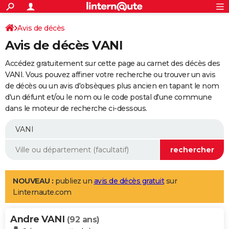
ACTUALITÉS
Connexion
S'inscrire
Avis de décès
Rechercher
Société
Education
Villes
Politique
Faits Divers
Monde
+
SPORT
Avis de décès VANI
Football
Cyclisme
Forum
Coupe du monde 2026
Tennis
Rugby
CULTURE
Accédez gratuitement sur cette page au carnet des décès des
TNT
Cinéma
Musique
Programme TV
Streaming
Sorties cinéma
+
VANI. Vous pouvez affiner votre recherche ou trouver un avis
FINANCE
de décès ou un avis d'obsèques plus ancien en tapant le nom
Impôts
Immobilier
Banque
Crédit
Retraite
Epargne
Risques naturels par ville
Assurance
AUTO
d'un défunt et/ou le nom ou le code postal d'une commune
dans le moteur de recherche ci-dessous.
Réserver un essai
Berlines
Forum auto
Essais
Citadines
SUV
+
HIGH-TECH
Meilleur smartphone
Ordinateurs
Guide high-tech
Mobiles
Internet
Jeux vidéo
+
BRICOLAGE
Aménagement intérieur
Cuisine
Jardinage
+
Forum
Extérieur
Salle de bains
Rangement
WEEK-END
Escapades
Expositions
Week-end nature
Guides de France
Patrimoine
Musées
+
LIFESTYLE
NOUVEAU :
publiez un
avis de décès gratuit
sur
Linternaute.com
Bien-être
Mode
+
Art de vivre
Loisirs
Modes de vie
SANTE
Andre VANI
Guide de la santé
Médicaments
+
Alimentation
Maladies
Sommeil
(92 ans)
VOYAGE