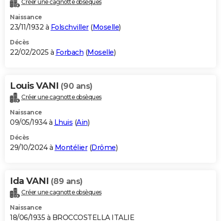
Créer une cagnotte obsèques
City break
Voyage de noces
Climat
Destinations
Voyage nature
Forum
+
PHOTO
Naissance
23/11/1932 à
Folschviller
(
Moselle
)
GUIDES D'ACHAT
Décès
22/02/2025 à
Forbach
(
Moselle
)
BONS PLANS
CARTE DE VOEUX
Louis VANI
(90 ans)
Carte Bonne année
Carte Pâques
Carte de Noël
Carte Saint-Valentin
Carte d'anniversaire
DICTIONNAIRE
Créer une cagnotte obsèques
Biographies
Expressions
Dictionnaire
Citations
Proverbes
PROGRAMME TV
Naissance
09/05/1934 à
Lhuis
(
Ain
)
COPAINS D'AVANT
Décès
29/10/2024 à
Montélier
(
Drôme
)
Se connecter
Collèges
Universités
Service militaire
S'inscrire
Lycées
Primaires
Entreprises
Avis de recherche
AVIS DE DÉCÈS
FORUM
Ida VANI
(89 ans)
Lifestyle
Sport
Television
Cinema
Bricolage
Culture
Auto
Voyage
Créer une cagnotte obsèques
Naissance
18/06/1935 à BROCCOSTELLA ITALIE