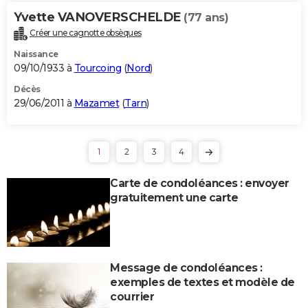
Yvette VANOVERSCHELDE
(77 ans)
Créer une cagnotte obsèques
Naissance
09/10/1933 à
Tourcoing
(
Nord
)
Décès
29/06/2011 à
Mazamet
(
Tarn
)
1
2
3
4
Carte de condoléances : envoyer
gratuitement une carte
Message de condoléances :
exemples de textes et modèle de
courrier