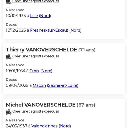
Créer une cagnotte obsèques
City break
Voyage de noces
Climat
Destinations
Voyage nature
Forum
+
PHOTO
Naissance
10/10/1933 à
Lille
(
Nord
)
GUIDES D'ACHAT
Décès
17/12/2025 à
Fresnes-sur-Escaut
(
Nord
)
BONS PLANS
CARTE DE VOEUX
Thierry VANOVERSCHELDE
(71 ans)
Carte Bonne année
Carte Pâques
Carte de Noël
Carte Saint-Valentin
Carte d'anniversaire
DICTIONNAIRE
Créer une cagnotte obsèques
Biographies
Expressions
Dictionnaire
Citations
Proverbes
PROGRAMME TV
Naissance
19/01/1954 à
Croix
(
Nord
)
COPAINS D'AVANT
Décès
09/04/2025 à
Mâcon
(
Saône-et-Loire
)
Se connecter
Collèges
Universités
Service militaire
S'inscrire
Lycées
Primaires
Entreprises
Avis de recherche
AVIS DE DÉCÈS
FORUM
Michel VANOVERSCHELDE
(87 ans)
Lifestyle
Sport
Television
Cinema
Bricolage
Culture
Auto
Voyage
Créer une cagnotte obsèques
Naissance
24/03/1937 à
Valenciennes
(
Nord
)