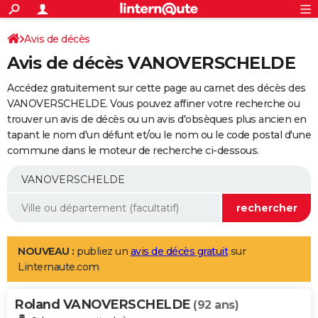
ACTUALITÉS
Connexion
S'inscrire
Avis de décès
Rechercher
Société
Education
Villes
Politique
Faits Divers
Monde
+
SPORT
Avis de décès VANOVERSCHELDE
Football
Cyclisme
Forum
Coupe du monde 2026
Tennis
Rugby
CULTURE
Accédez gratuitement sur cette page au carnet des décès des
TNT
Cinéma
Musique
Programme TV
Streaming
Sorties cinéma
+
VANOVERSCHELDE. Vous pouvez affiner votre recherche ou
FINANCE
trouver un avis de décès ou un avis d'obsèques plus ancien en
Impôts
Immobilier
Banque
Crédit
Retraite
Epargne
Risques naturels par ville
Assurance
AUTO
tapant le nom d'un défunt et/ou le nom ou le code postal d'une
commune dans le moteur de recherche ci-dessous.
Réserver un essai
Berlines
Forum auto
Essais
Citadines
SUV
+
HIGH-TECH
Meilleur smartphone
Ordinateurs
Guide high-tech
Mobiles
Internet
Jeux vidéo
+
BRICOLAGE
Aménagement intérieur
Cuisine
Jardinage
+
Forum
Extérieur
Salle de bains
Rangement
WEEK-END
Escapades
Expositions
Week-end nature
Guides de France
Patrimoine
Musées
+
LIFESTYLE
NOUVEAU :
publiez un
avis de décès gratuit
sur
Linternaute.com
Bien-être
Mode
+
Art de vivre
Loisirs
Modes de vie
SANTE
Roland VANOVERSCHELDE
Guide de la santé
Médicaments
+
Alimentation
Maladies
Sommeil
(92 ans)
VOYAGE