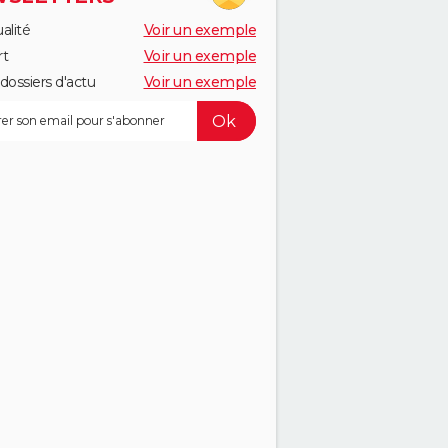
alité
Voir un exemple
rt
Voir un exemple
dossiers d'actu
Voir un exemple