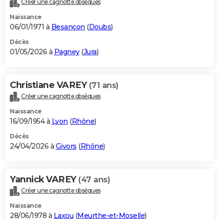
Créer une cagnotte obsèques
City break
Voyage de noces
Climat
Destinations
Voyage nature
Forum
+
PHOTO
Naissance
06/01/1971 à
Besançon
(
Doubs
)
GUIDES D'ACHAT
Décès
01/05/2026 à
Pagney
(
Jura
)
BONS PLANS
CARTE DE VOEUX
Christiane VAREY
(71 ans)
Carte Bonne année
Carte Pâques
Carte de Noël
Carte Saint-Valentin
Carte d'anniversaire
DICTIONNAIRE
Créer une cagnotte obsèques
Biographies
Expressions
Dictionnaire
Citations
Proverbes
PROGRAMME TV
Naissance
16/09/1954 à
Lyon
(
Rhône
)
COPAINS D'AVANT
Décès
24/04/2026 à
Givors
(
Rhône
)
Se connecter
Collèges
Universités
Service militaire
S'inscrire
Lycées
Primaires
Entreprises
Avis de recherche
AVIS DE DÉCÈS
FORUM
Yannick VAREY
(47 ans)
Lifestyle
Sport
Television
Cinema
Bricolage
Culture
Auto
Voyage
Créer une cagnotte obsèques
Naissance
28/06/1978 à
Laxou
(
Meurthe-et-Moselle
)