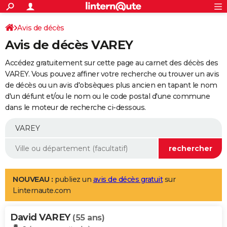
ACTUALITÉS
Connexion
S'inscrire
Avis de décès
Rechercher
Société
Education
Villes
Politique
Faits Divers
Monde
+
SPORT
Avis de décès VAREY
Football
Cyclisme
Forum
Coupe du monde 2026
Tennis
Rugby
CULTURE
Accédez gratuitement sur cette page au carnet des décès des
TNT
Cinéma
Musique
Programme TV
Streaming
Sorties cinéma
+
VAREY. Vous pouvez affiner votre recherche ou trouver un avis
FINANCE
de décès ou un avis d'obsèques plus ancien en tapant le nom
Impôts
Immobilier
Banque
Crédit
Retraite
Epargne
Risques naturels par ville
Assurance
AUTO
d'un défunt et/ou le nom ou le code postal d'une commune
dans le moteur de recherche ci-dessous.
Réserver un essai
Berlines
Forum auto
Essais
Citadines
SUV
+
HIGH-TECH
Meilleur smartphone
Ordinateurs
Guide high-tech
Mobiles
Internet
Jeux vidéo
+
BRICOLAGE
Aménagement intérieur
Cuisine
Jardinage
+
Forum
Extérieur
Salle de bains
Rangement
WEEK-END
Escapades
Expositions
Week-end nature
Guides de France
Patrimoine
Musées
+
LIFESTYLE
NOUVEAU :
publiez un
avis de décès gratuit
sur
Linternaute.com
Bien-être
Mode
+
Art de vivre
Loisirs
Modes de vie
SANTE
David VAREY
Guide de la santé
Médicaments
+
Alimentation
Maladies
Sommeil
(55 ans)
VOYAGE