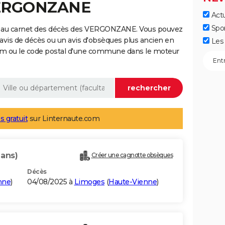
VERGONZANE
Actu
Spo
e au carnet des décès des VERGONZANE. Vous pouvez
 avis de décès ou un avis d'obsèques plus ancien en
Les 
nom ou le code postal d'une commune dans le moteur
s gratuit
sur Linternaute.com
 ans)
Créer une cagnotte obsèques
Décès
nne
)
04/08/2025 à
Limoges
(
Haute-Vienne
)