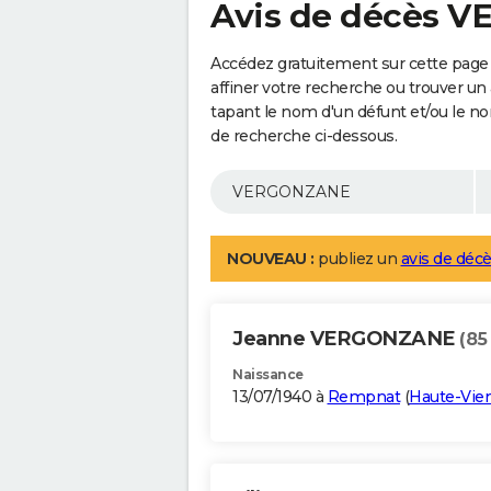
Avis de décès 
Accédez gratuitement sur cette pag
affiner votre recherche ou trouver un
tapant le nom d'un défunt et/ou le 
de recherche ci-dessous.
NOUVEAU :
publiez un
avis de décè
Jeanne VERGONZANE
(85
Naissance
13/07/1940 à
Rempnat
(
Haute-Vie