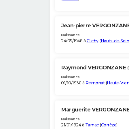
Jean-pierre VERGONZAN
Naissance
24/05/1948 à
Clichy
(
Hauts-de-Sei
Raymond VERGONZANE
Naissance
01/10/1936 à
Rempnat
(
Haute-Vie
Marguerite VERGONZAN
Naissance
21/01/1924 à
Tarnac
(
Corrèze
)