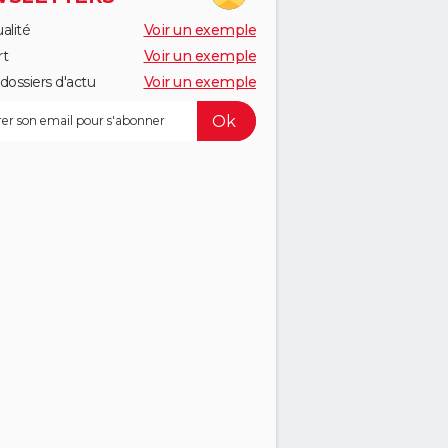
alité
Voir un exemple
rt
Voir un exemple
dossiers d'actu
Voir un exemple