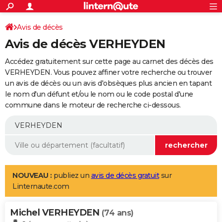
ACTUALITÉS
Connexion
S'inscrire
Avis de décès
Rechercher
Société
Education
Villes
Politique
Faits Divers
Monde
+
SPORT
Avis de décès VERHEYDEN
Football
Cyclisme
Forum
Coupe du monde 2026
Tennis
Rugby
CULTURE
Accédez gratuitement sur cette page au carnet des décès des
TNT
Cinéma
Musique
Programme TV
Streaming
Sorties cinéma
+
VERHEYDEN. Vous pouvez affiner votre recherche ou trouver
FINANCE
un avis de décès ou un avis d'obsèques plus ancien en tapant
Impôts
Immobilier
Banque
Crédit
Retraite
Epargne
Risques naturels par ville
Assurance
AUTO
le nom d'un défunt et/ou le nom ou le code postal d'une
commune dans le moteur de recherche ci-dessous.
Réserver un essai
Berlines
Forum auto
Essais
Citadines
SUV
+
HIGH-TECH
Meilleur smartphone
Ordinateurs
Guide high-tech
Mobiles
Internet
Jeux vidéo
+
BRICOLAGE
Aménagement intérieur
Cuisine
Jardinage
+
Forum
Extérieur
Salle de bains
Rangement
WEEK-END
Escapades
Expositions
Week-end nature
Guides de France
Patrimoine
Musées
+
LIFESTYLE
NOUVEAU :
publiez un
avis de décès gratuit
sur
Linternaute.com
Bien-être
Mode
+
Art de vivre
Loisirs
Modes de vie
SANTE
Michel VERHEYDEN
Guide de la santé
Médicaments
+
Alimentation
Maladies
Sommeil
(74 ans)
VOYAGE