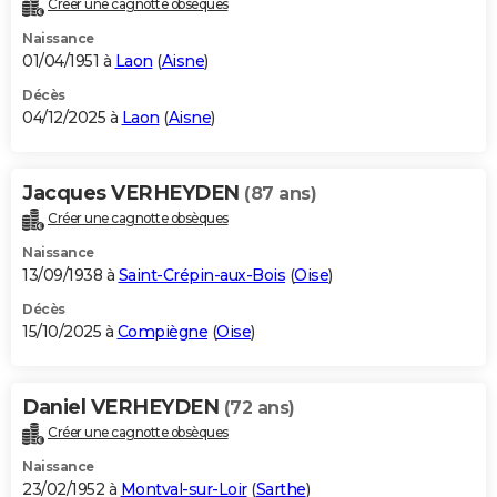
Créer une cagnotte obsèques
City break
Voyage de noces
Climat
Destinations
Voyage nature
Forum
+
PHOTO
Naissance
01/04/1951 à
Laon
(
Aisne
)
GUIDES D'ACHAT
Décès
04/12/2025 à
Laon
(
Aisne
)
BONS PLANS
CARTE DE VOEUX
Jacques VERHEYDEN
(87 ans)
Carte Bonne année
Carte Pâques
Carte de Noël
Carte Saint-Valentin
Carte d'anniversaire
DICTIONNAIRE
Créer une cagnotte obsèques
Biographies
Expressions
Dictionnaire
Citations
Proverbes
PROGRAMME TV
Naissance
13/09/1938 à
Saint-Crépin-aux-Bois
(
Oise
)
COPAINS D'AVANT
Décès
15/10/2025 à
Compiègne
(
Oise
)
Se connecter
Collèges
Universités
Service militaire
S'inscrire
Lycées
Primaires
Entreprises
Avis de recherche
AVIS DE DÉCÈS
FORUM
Daniel VERHEYDEN
(72 ans)
Lifestyle
Sport
Television
Cinema
Bricolage
Culture
Auto
Voyage
Créer une cagnotte obsèques
Naissance
23/02/1952 à
Montval-sur-Loir
(
Sarthe
)