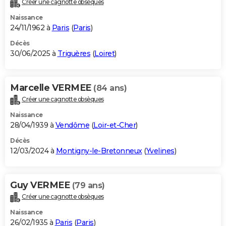
Créer une cagnotte obsèques
City break
Voyage de noces
Climat
Destinations
Voyage nature
Forum
+
PHOTO
Naissance
24/11/1962 à
Paris
(
Paris
)
GUIDES D'ACHAT
Décès
30/06/2025 à
Triguères
(
Loiret
)
BONS PLANS
CARTE DE VOEUX
Marcelle VERMEE
(84 ans)
Carte Bonne année
Carte Pâques
Carte de Noël
Carte Saint-Valentin
Carte d'anniversaire
DICTIONNAIRE
Créer une cagnotte obsèques
Biographies
Expressions
Dictionnaire
Citations
Proverbes
PROGRAMME TV
Naissance
28/04/1939 à
Vendôme
(
Loir-et-Cher
)
COPAINS D'AVANT
Décès
12/03/2024 à
Montigny-le-Bretonneux
(
Yvelines
)
Se connecter
Collèges
Universités
Service militaire
S'inscrire
Lycées
Primaires
Entreprises
Avis de recherche
AVIS DE DÉCÈS
FORUM
Guy VERMEE
(79 ans)
Lifestyle
Sport
Television
Cinema
Bricolage
Culture
Auto
Voyage
Créer une cagnotte obsèques
Naissance
26/02/1935 à
Paris
(
Paris
)