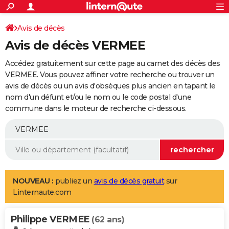
ACTUALITÉS
Connexion
S'inscrire
Avis de décès
Rechercher
Société
Education
Villes
Politique
Faits Divers
Monde
+
SPORT
Avis de décès VERMEE
Football
Cyclisme
Forum
Coupe du monde 2026
Tennis
Rugby
CULTURE
Accédez gratuitement sur cette page au carnet des décès des
TNT
Cinéma
Musique
Programme TV
Streaming
Sorties cinéma
+
VERMEE. Vous pouvez affiner votre recherche ou trouver un
FINANCE
avis de décès ou un avis d'obsèques plus ancien en tapant le
Impôts
Immobilier
Banque
Crédit
Retraite
Epargne
Risques naturels par ville
Assurance
AUTO
nom d'un défunt et/ou le nom ou le code postal d'une
commune dans le moteur de recherche ci-dessous.
Réserver un essai
Berlines
Forum auto
Essais
Citadines
SUV
+
HIGH-TECH
Meilleur smartphone
Ordinateurs
Guide high-tech
Mobiles
Internet
Jeux vidéo
+
BRICOLAGE
Aménagement intérieur
Cuisine
Jardinage
+
Forum
Extérieur
Salle de bains
Rangement
WEEK-END
Escapades
Expositions
Week-end nature
Guides de France
Patrimoine
Musées
+
LIFESTYLE
NOUVEAU :
publiez un
avis de décès gratuit
sur
Linternaute.com
Bien-être
Mode
+
Art de vivre
Loisirs
Modes de vie
SANTE
Philippe VERMEE
Guide de la santé
Médicaments
+
Alimentation
Maladies
Sommeil
(62 ans)
VOYAGE