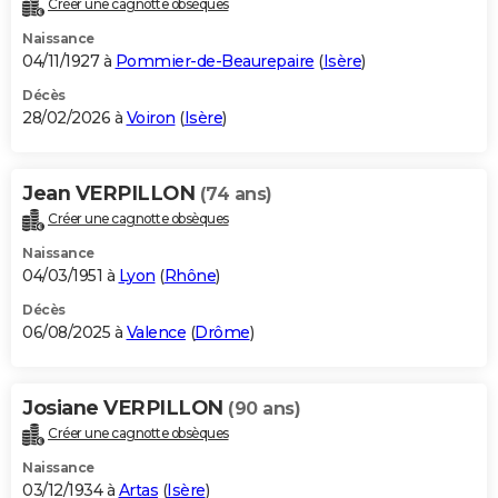
Créer une cagnotte obsèques
City break
Voyage de noces
Climat
Destinations
Voyage nature
Forum
+
PHOTO
Naissance
04/11/1927 à
Pommier-de-Beaurepaire
(
Isère
)
GUIDES D'ACHAT
Décès
28/02/2026 à
Voiron
(
Isère
)
BONS PLANS
CARTE DE VOEUX
Jean VERPILLON
(74 ans)
Carte Bonne année
Carte Pâques
Carte de Noël
Carte Saint-Valentin
Carte d'anniversaire
DICTIONNAIRE
Créer une cagnotte obsèques
Biographies
Expressions
Dictionnaire
Citations
Proverbes
PROGRAMME TV
Naissance
04/03/1951 à
Lyon
(
Rhône
)
COPAINS D'AVANT
Décès
06/08/2025 à
Valence
(
Drôme
)
Se connecter
Collèges
Universités
Service militaire
S'inscrire
Lycées
Primaires
Entreprises
Avis de recherche
AVIS DE DÉCÈS
FORUM
Josiane VERPILLON
(90 ans)
Lifestyle
Sport
Television
Cinema
Bricolage
Culture
Auto
Voyage
Créer une cagnotte obsèques
Naissance
03/12/1934 à
Artas
(
Isère
)