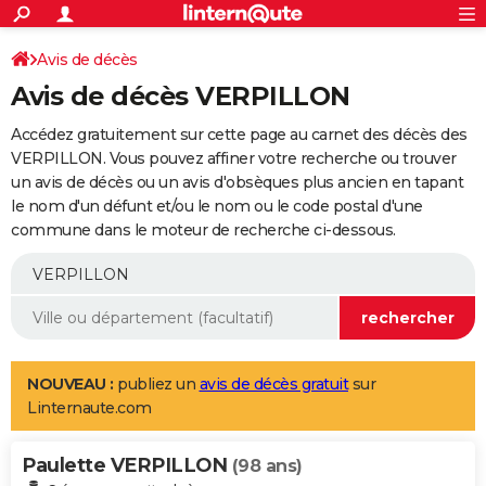
ACTUALITÉS
Connexion
S'inscrire
Avis de décès
Rechercher
Société
Education
Villes
Politique
Faits Divers
Monde
+
SPORT
Avis de décès VERPILLON
Football
Cyclisme
Forum
Coupe du monde 2026
Tennis
Rugby
CULTURE
Accédez gratuitement sur cette page au carnet des décès des
TNT
Cinéma
Musique
Programme TV
Streaming
Sorties cinéma
+
VERPILLON. Vous pouvez affiner votre recherche ou trouver
FINANCE
un avis de décès ou un avis d'obsèques plus ancien en tapant
Impôts
Immobilier
Banque
Crédit
Retraite
Epargne
Risques naturels par ville
Assurance
AUTO
le nom d'un défunt et/ou le nom ou le code postal d'une
commune dans le moteur de recherche ci-dessous.
Réserver un essai
Berlines
Forum auto
Essais
Citadines
SUV
+
HIGH-TECH
Meilleur smartphone
Ordinateurs
Guide high-tech
Mobiles
Internet
Jeux vidéo
+
BRICOLAGE
Aménagement intérieur
Cuisine
Jardinage
+
Forum
Extérieur
Salle de bains
Rangement
WEEK-END
Escapades
Expositions
Week-end nature
Guides de France
Patrimoine
Musées
+
LIFESTYLE
NOUVEAU :
publiez un
avis de décès gratuit
sur
Linternaute.com
Bien-être
Mode
+
Art de vivre
Loisirs
Modes de vie
SANTE
Paulette VERPILLON
Guide de la santé
Médicaments
+
Alimentation
Maladies
Sommeil
(98 ans)
VOYAGE