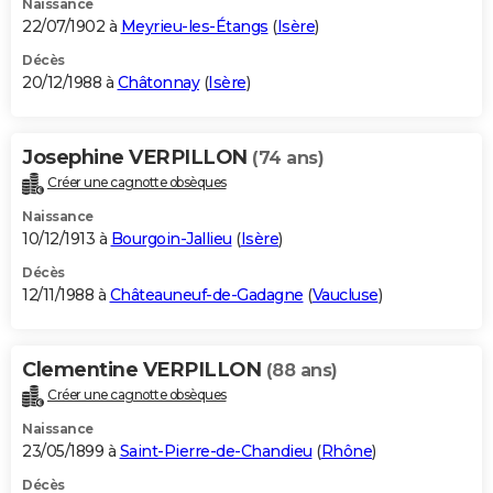
Naissance
22/07/1902 à
Meyrieu-les-Étangs
(
Isère
)
Décès
20/12/1988 à
Châtonnay
(
Isère
)
Josephine VERPILLON
(74 ans)
Créer une cagnotte obsèques
Naissance
10/12/1913 à
Bourgoin-Jallieu
(
Isère
)
Décès
12/11/1988 à
Châteauneuf-de-Gadagne
(
Vaucluse
)
Clementine VERPILLON
(88 ans)
Créer une cagnotte obsèques
Naissance
23/05/1899 à
Saint-Pierre-de-Chandieu
(
Rhône
)
Décès