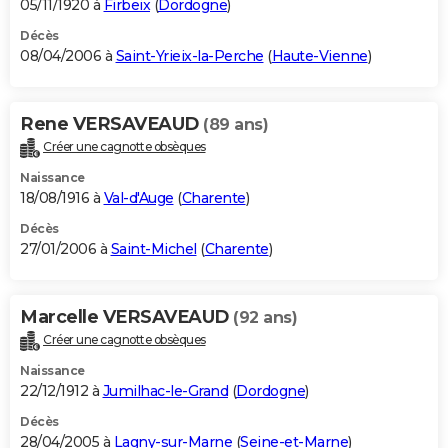
05/11/1920 à
Firbeix
(
Dordogne
)
Décès
08/04/2006 à
Saint-Yrieix-la-Perche
(
Haute-Vienne
)
Rene VERSAVEAUD
(89 ans)
Créer une cagnotte obsèques
Naissance
18/08/1916 à
Val-d'Auge
(
Charente
)
Décès
27/01/2006 à
Saint-Michel
(
Charente
)
Marcelle VERSAVEAUD
(92 ans)
Créer une cagnotte obsèques
Naissance
22/12/1912 à
Jumilhac-le-Grand
(
Dordogne
)
Décès
28/04/2005 à
Lagny-sur-Marne
(
Seine-et-Marne
)