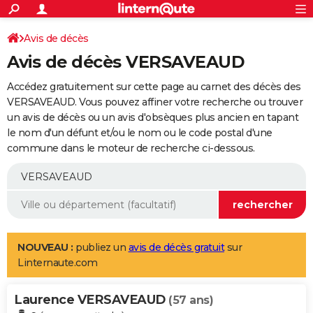
ACTUALITÉS
Connexion
S'inscrire
Avis de décès
Rechercher
Société
Education
Villes
Politique
Faits Divers
Monde
+
SPORT
Avis de décès VERSAVEAUD
Football
Cyclisme
Forum
Coupe du monde 2026
Tennis
Rugby
CULTURE
Accédez gratuitement sur cette page au carnet des décès des
TNT
Cinéma
Musique
Programme TV
Streaming
Sorties cinéma
+
VERSAVEAUD. Vous pouvez affiner votre recherche ou trouver
FINANCE
un avis de décès ou un avis d'obsèques plus ancien en tapant
Impôts
Immobilier
Banque
Crédit
Retraite
Epargne
Risques naturels par ville
Assurance
AUTO
le nom d'un défunt et/ou le nom ou le code postal d'une
commune dans le moteur de recherche ci-dessous.
Réserver un essai
Berlines
Forum auto
Essais
Citadines
SUV
+
HIGH-TECH
Meilleur smartphone
Ordinateurs
Guide high-tech
Mobiles
Internet
Jeux vidéo
+
BRICOLAGE
Aménagement intérieur
Cuisine
Jardinage
+
Forum
Extérieur
Salle de bains
Rangement
WEEK-END
Escapades
Expositions
Week-end nature
Guides de France
Patrimoine
Musées
+
LIFESTYLE
NOUVEAU :
publiez un
avis de décès gratuit
sur
Linternaute.com
Bien-être
Mode
+
Art de vivre
Loisirs
Modes de vie
SANTE
Laurence VERSAVEAUD
Guide de la santé
Médicaments
+
Alimentation
Maladies
Sommeil
(57 ans)
VOYAGE