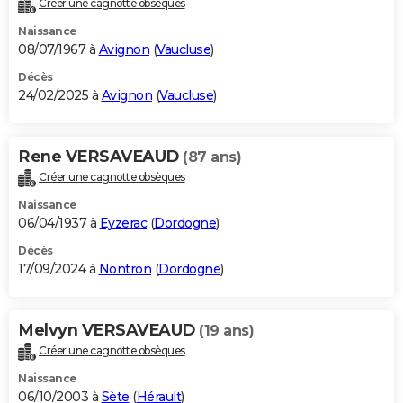
Créer une cagnotte obsèques
City break
Voyage de noces
Climat
Destinations
Voyage nature
Forum
+
PHOTO
Naissance
08/07/1967 à
Avignon
(
Vaucluse
)
GUIDES D'ACHAT
Décès
24/02/2025 à
Avignon
(
Vaucluse
)
BONS PLANS
CARTE DE VOEUX
Rene VERSAVEAUD
(87 ans)
Carte Bonne année
Carte Pâques
Carte de Noël
Carte Saint-Valentin
Carte d'anniversaire
DICTIONNAIRE
Créer une cagnotte obsèques
Biographies
Expressions
Dictionnaire
Citations
Proverbes
PROGRAMME TV
Naissance
06/04/1937 à
Eyzerac
(
Dordogne
)
COPAINS D'AVANT
Décès
17/09/2024 à
Nontron
(
Dordogne
)
Se connecter
Collèges
Universités
Service militaire
S'inscrire
Lycées
Primaires
Entreprises
Avis de recherche
AVIS DE DÉCÈS
FORUM
Melvyn VERSAVEAUD
(19 ans)
Lifestyle
Sport
Television
Cinema
Bricolage
Culture
Auto
Voyage
Créer une cagnotte obsèques
Naissance
06/10/2003 à
Sète
(
Hérault
)