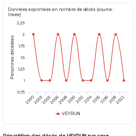
Données exprimées en nombre de décès (source :
Insee)
2,25
2
Personnes décédées
1,75
1,5
1,25
1
0,75
2003
2008
2014
2019
2005
2010
2015
2022
2000
2006
2012
2016
VEYRUN
Répartition des décès de VEYRUN par sexe