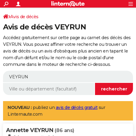
ACTUALITÉS
Connexion
S'inscrire
Avis de décès
Rechercher
Société
Education
Villes
Politique
Faits Divers
Monde
+
SPORT
Avis de décès VEYRUN
Football
Cyclisme
Forum
Coupe du monde 2026
Tennis
Rugby
CULTURE
Accédez gratuitement sur cette page au carnet des décès des
TNT
Cinéma
Musique
Programme TV
Streaming
Sorties cinéma
+
VEYRUN. Vous pouvez affiner votre recherche ou trouver un
FINANCE
avis de décès ou un avis d'obsèques plus ancien en tapant le
Impôts
Immobilier
Banque
Crédit
Retraite
Epargne
Risques naturels par ville
Assurance
AUTO
nom d'un défunt et/ou le nom ou le code postal d'une
commune dans le moteur de recherche ci-dessous.
Réserver un essai
Berlines
Forum auto
Essais
Citadines
SUV
+
HIGH-TECH
Meilleur smartphone
Ordinateurs
Guide high-tech
Mobiles
Internet
Jeux vidéo
+
BRICOLAGE
Aménagement intérieur
Cuisine
Jardinage
+
Forum
Extérieur
Salle de bains
Rangement
WEEK-END
Escapades
Expositions
Week-end nature
Guides de France
Patrimoine
Musées
+
LIFESTYLE
NOUVEAU :
publiez un
avis de décès gratuit
sur
Linternaute.com
Bien-être
Mode
+
Art de vivre
Loisirs
Modes de vie
SANTE
Annette VEYRUN
Guide de la santé
Médicaments
+
Alimentation
Maladies
Sommeil
(86 ans)
VOYAGE