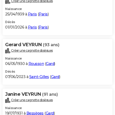
Créer une cagnotte obsèques
City break
Voyage de noces
Climat
Destinations
Voyage nature
Forum
+
PHOTO
Naissance
25/04/1939 à
Paris
(
Paris
)
GUIDES D'ACHAT
Décès
01/01/2026 à
Paris
(
Paris
)
BONS PLANS
CARTE DE VOEUX
Gerard VEYRUN
(93 ans)
Carte Bonne année
Carte Pâques
Carte de Noël
Carte Saint-Valentin
Carte d'anniversaire
DICTIONNAIRE
Créer une cagnotte obsèques
Biographies
Expressions
Dictionnaire
Citations
Proverbes
PROGRAMME TV
Naissance
06/05/1930 à
Rousson
(
Gard
)
COPAINS D'AVANT
Décès
07/06/2023 à
Saint-Gilles
(
Gard
)
Se connecter
Collèges
Universités
Service militaire
S'inscrire
Lycées
Primaires
Entreprises
Avis de recherche
AVIS DE DÉCÈS
FORUM
Janine VEYRUN
(91 ans)
Lifestyle
Sport
Television
Cinema
Bricolage
Culture
Auto
Voyage
Créer une cagnotte obsèques
Naissance
19/07/1931 à
Bessèges
(
Gard
)