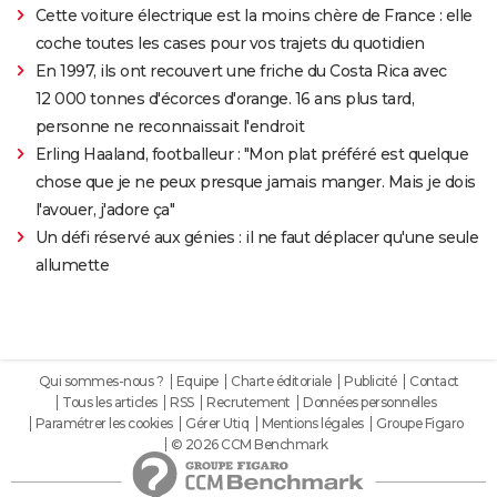
Cette voiture électrique est la moins chère de France : elle
coche toutes les cases pour vos trajets du quotidien
En 1997, ils ont recouvert une friche du Costa Rica avec
12 000 tonnes d'écorces d'orange. 16 ans plus tard,
personne ne reconnaissait l'endroit
Erling Haaland, footballeur : "Mon plat préféré est quelque
chose que je ne peux presque jamais manger. Mais je dois
l'avouer, j'adore ça"
Un défi réservé aux génies : il ne faut déplacer qu'une seule
allumette
Qui sommes-nous ?
Equipe
Charte éditoriale
Publicité
Contact
Tous les articles
RSS
Recrutement
Données personnelles
Paramétrer les cookies
Gérer Utiq
Mentions légales
Groupe Figaro
© 2026 CCM Benchmark