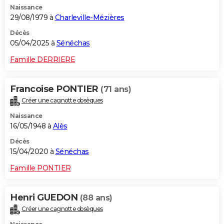
Naissance
City break
Voyage de noces
Climat
Destinations
Voyage nature
Forum
+
PHOTO
29/08/1979 à
Charleville-Mézières
GUIDES D'ACHAT
Décès
05/04/2025 à
Sénéchas
BONS PLANS
Famille DERRIERE
CARTE DE VOEUX
Francoise PONTIER
(71 ans)
Carte Bonne année
Carte Pâques
Carte de Noël
Carte Saint-Valentin
Carte d'anniversaire
DICTIONNAIRE
Créer une cagnotte obsèques
Biographies
Expressions
Dictionnaire
Citations
Proverbes
PROGRAMME TV
Naissance
16/05/1948 à
Alès
COPAINS D'AVANT
Décès
15/04/2020 à
Sénéchas
Se connecter
Collèges
Universités
Service militaire
S'inscrire
Lycées
Primaires
Entreprises
Avis de recherche
AVIS DE DÉCÈS
Famille PONTIER
FORUM
Lifestyle
Sport
Television
Cinema
Bricolage
Culture
Auto
Voyage
Henri GUEDON
(88 ans)
Créer une cagnotte obsèques