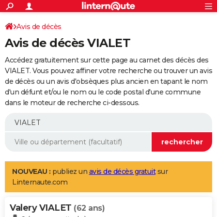
ACTUALITÉS
Connexion
S'inscrire
Avis de décès
Rechercher
Société
Education
Villes
Politique
Faits Divers
Monde
+
SPORT
Avis de décès VIALET
Football
Cyclisme
Forum
Coupe du monde 2026
Tennis
Rugby
CULTURE
Accédez gratuitement sur cette page au carnet des décès des
TNT
Cinéma
Musique
Programme TV
Streaming
Sorties cinéma
+
VIALET. Vous pouvez affiner votre recherche ou trouver un avis
FINANCE
de décès ou un avis d'obsèques plus ancien en tapant le nom
Impôts
Immobilier
Banque
Crédit
Retraite
Epargne
Risques naturels par ville
Assurance
AUTO
d'un défunt et/ou le nom ou le code postal d'une commune
dans le moteur de recherche ci-dessous.
Réserver un essai
Berlines
Forum auto
Essais
Citadines
SUV
+
HIGH-TECH
Meilleur smartphone
Ordinateurs
Guide high-tech
Mobiles
Internet
Jeux vidéo
+
BRICOLAGE
Aménagement intérieur
Cuisine
Jardinage
+
Forum
Extérieur
Salle de bains
Rangement
WEEK-END
Escapades
Expositions
Week-end nature
Guides de France
Patrimoine
Musées
+
LIFESTYLE
NOUVEAU :
publiez un
avis de décès gratuit
sur
Linternaute.com
Bien-être
Mode
+
Art de vivre
Loisirs
Modes de vie
SANTE
Valery VIALET
Guide de la santé
Médicaments
+
Alimentation
Maladies
Sommeil
(62 ans)
VOYAGE