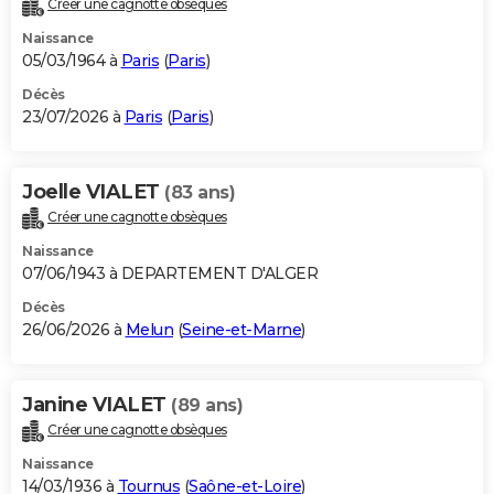
Créer une cagnotte obsèques
City break
Voyage de noces
Climat
Destinations
Voyage nature
Forum
+
PHOTO
Naissance
05/03/1964 à
Paris
(
Paris
)
GUIDES D'ACHAT
Décès
23/07/2026 à
Paris
(
Paris
)
BONS PLANS
CARTE DE VOEUX
Joelle VIALET
(83 ans)
Carte Bonne année
Carte Pâques
Carte de Noël
Carte Saint-Valentin
Carte d'anniversaire
DICTIONNAIRE
Créer une cagnotte obsèques
Biographies
Expressions
Dictionnaire
Citations
Proverbes
PROGRAMME TV
Naissance
07/06/1943 à DEPARTEMENT D'ALGER
COPAINS D'AVANT
Décès
26/06/2026 à
Melun
(
Seine-et-Marne
)
Se connecter
Collèges
Universités
Service militaire
S'inscrire
Lycées
Primaires
Entreprises
Avis de recherche
AVIS DE DÉCÈS
FORUM
Janine VIALET
(89 ans)
Lifestyle
Sport
Television
Cinema
Bricolage
Culture
Auto
Voyage
Créer une cagnotte obsèques
Naissance
14/03/1936 à
Tournus
(
Saône-et-Loire
)