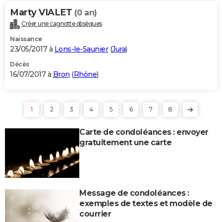
Marty VIALET
(0 an)
Créer une cagnotte obsèques
Naissance
23/05/2017 à
Lons-le-Saunier
(
Jura
)
Décès
16/07/2017 à
Bron
(
Rhône
)
1
2
3
4
5
6
7
8
Carte de condoléances : envoyer
gratuitement une carte
Message de condoléances :
exemples de textes et modèle de
courrier