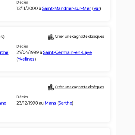
Décès
12/11/2000 à
Saint-Mandrier-sur-Mer
(
Var
)
s)
Créer une cagnotte obsèques
Décès
rthe
)
27/04/1999 à
Saint-Germain-en-Laye
(
Yvelines
)
Créer une cagnotte obsèques
Décès
nne
23/12/1998 au
Mans
(
Sarthe
)