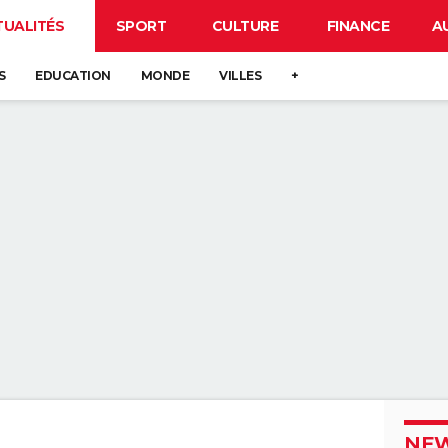
TUALITÉS
SPORT
CULTURE
FINANCE
A
S
EDUCATION
MONDE
VILLES
+
NEW