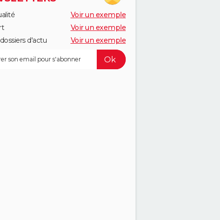
alité
Voir un exemple
rt
Voir un exemple
dossiers d'actu
Voir un exemple