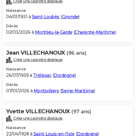
Créer une cagnotte obsèques
City break
Voyage de noces
Climat
Destinations
Voyage nature
Forum
+
PHOTO
Naissance
04/01/1931 à
Saint-Loubès
(
Gironde
)
GUIDES D'ACHAT
Décès
02/03/2026 à
Montlieu-la-Garde
(
Charente-Maritime
)
BONS PLANS
CARTE DE VOEUX
Jean VILLECHANOUX
(86 ans)
Carte Bonne année
Carte Pâques
Carte de Noël
Carte Saint-Valentin
Carte d'anniversaire
DICTIONNAIRE
Créer une cagnotte obsèques
Biographies
Expressions
Dictionnaire
Citations
Proverbes
PROGRAMME TV
Naissance
26/07/1939 à
Trélissac
(
Dordogne
)
COPAINS D'AVANT
Décès
07/01/2026 à
Montivilliers
(
Seine-Maritime
)
Se connecter
Collèges
Universités
Service militaire
S'inscrire
Lycées
Primaires
Entreprises
Avis de recherche
AVIS DE DÉCÈS
FORUM
Yvette VILLECHANOUX
(97 ans)
Lifestyle
Sport
Television
Cinema
Bricolage
Culture
Auto
Voyage
Créer une cagnotte obsèques
Naissance
22/04/1928 à
Saint-Louis-en-l'Isle
(
Dordogne
)