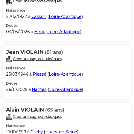
Créer une cagnotte obsèques
City break
Voyage de noces
Climat
Destinations
Voyage nature
Forum
+
PHOTO
Naissance
27/12/1927 à
Casson
(
Loire-Atlantique
)
GUIDES D'ACHAT
Décès
04/05/2026 à
Héric
(
Loire-Atlantique
)
BONS PLANS
CARTE DE VOEUX
Jean VIOLAIN
(81 ans)
Carte Bonne année
Carte Pâques
Carte de Noël
Carte Saint-Valentin
Carte d'anniversaire
DICTIONNAIRE
Créer une cagnotte obsèques
Biographies
Expressions
Dictionnaire
Citations
Proverbes
PROGRAMME TV
Naissance
25/03/1944 à
Plessé
(
Loire-Atlantique
)
COPAINS D'AVANT
Décès
26/11/2025 à
Nantes
(
Loire-Atlantique
)
Se connecter
Collèges
Universités
Service militaire
S'inscrire
Lycées
Primaires
Entreprises
Avis de recherche
AVIS DE DÉCÈS
FORUM
Alain VIOLAIN
(65 ans)
Lifestyle
Sport
Television
Cinema
Bricolage
Culture
Auto
Voyage
Créer une cagnotte obsèques
Naissance
17/10/1959 à
Clichy
(
Hauts-de-Seine
)