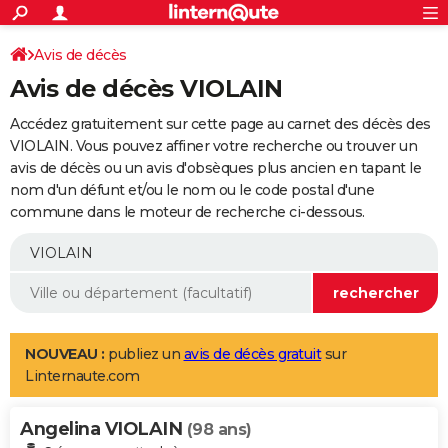
ACTUALITÉS
Connexion
S'inscrire
Avis de décès
Rechercher
Société
Education
Villes
Politique
Faits Divers
Monde
+
SPORT
Avis de décès VIOLAIN
Football
Cyclisme
Forum
Coupe du monde 2026
Tennis
Rugby
CULTURE
Accédez gratuitement sur cette page au carnet des décès des
TNT
Cinéma
Musique
Programme TV
Streaming
Sorties cinéma
+
VIOLAIN. Vous pouvez affiner votre recherche ou trouver un
FINANCE
avis de décès ou un avis d'obsèques plus ancien en tapant le
Impôts
Immobilier
Banque
Crédit
Retraite
Epargne
Risques naturels par ville
Assurance
AUTO
nom d'un défunt et/ou le nom ou le code postal d'une
commune dans le moteur de recherche ci-dessous.
Réserver un essai
Berlines
Forum auto
Essais
Citadines
SUV
+
HIGH-TECH
Meilleur smartphone
Ordinateurs
Guide high-tech
Mobiles
Internet
Jeux vidéo
+
BRICOLAGE
Aménagement intérieur
Cuisine
Jardinage
+
Forum
Extérieur
Salle de bains
Rangement
WEEK-END
Escapades
Expositions
Week-end nature
Guides de France
Patrimoine
Musées
+
LIFESTYLE
NOUVEAU :
publiez un
avis de décès gratuit
sur
Linternaute.com
Bien-être
Mode
+
Art de vivre
Loisirs
Modes de vie
SANTE
Angelina VIOLAIN
Guide de la santé
Médicaments
+
Alimentation
Maladies
Sommeil
(98 ans)
VOYAGE